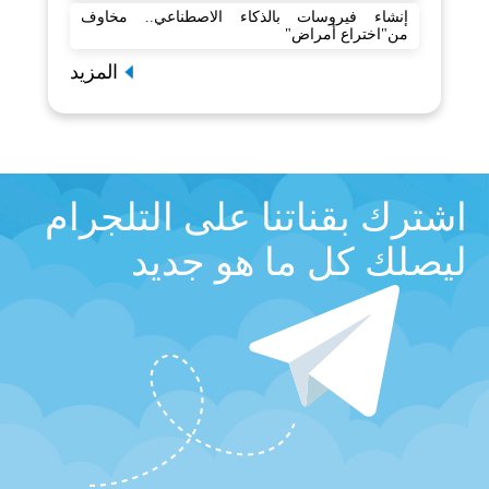
إنشاء فيروسات بالذكاء الاصطناعي.. مخاوف
من"اختراع أمراض"
المزيد
اشترك بقناتنا على التلجرام
ليصلك كل ما هو جديد