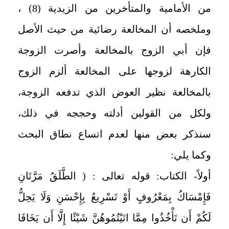
من الأمامية والمتأخرين من الزيدية (8) ،
وملخصه أن المخالعة رضائية من حيث الأصل
فإن أبي الزوج بالمخالعة وأصرت الزوجة
الكارهة لزوجها على المخالعة ألزم الزوج
بالمخالعة نظير العوض الذي تدفعه الزوجة،
ولكل من القولين أدلته وحججه في ذلك،
سنذكر بعض منها لعدم اتساع نطاق البحث
وكما يلي:
أولاً- الكتاب: قوله تعالى : ( الطَّلَقُ مَرَّتَانِ
فَإِمْسَاكُ بِمَعْرُوفٍ أَوْ تَسْرِيعُ بِإِحْسَنِ وَلَا يَحِلُّ
لَكُمْ أَن تَأْخُذُوا مِمَّا اتَيْتُمُوهُنَّ شَيْئًا إِلَّا أَن يَخَافَا