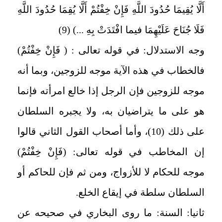
أَلَّا يُقِيمَا حُدُودَ اللَّهِ فَإِنْ خِفْتُمْ أَلَّا يُقِمَا حُدُودَ اللَّهِ
فَلَا جُنَاحَ عَلَيْهِمَا فيما افْتَدَتْ بِهِ ...) (9)
وجه الاستدلال: في قوله تعالى : ( فَإِنْ خِفْتُمْ)
فالخطاب في هذه الآية موجه للزوجين، وبما أنه
موجه للزوجين فإن الرجل إذا خالع امرأته فإنما
هو على ما يتراضيان به، ولا يجبره السلطان
على ذلك (10)، وأما أصحاب القول الثاني قالوا
إن المخاطب في قوله تعالى: (فَإِنْ خِفْتُمْ)
موجه للحكام لا للأزواج، ومن ثم فإن للحاكم أو
السلطان سلطة في إيقاع الخلع.
ثانيا: السنة: ما روى البخاري في صحيحه عن