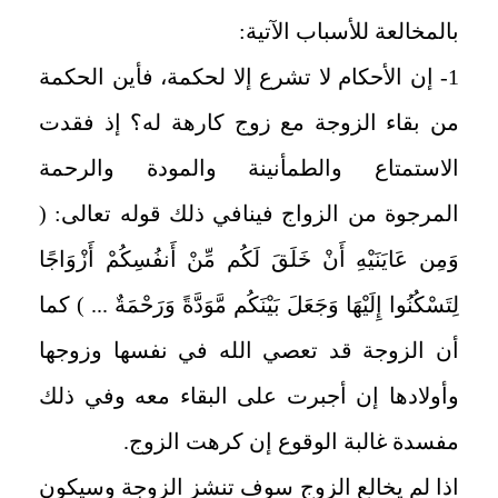
بالمخالعة للأسباب الآتية:
1- إن الأحكام لا تشرع إلا لحكمة، فأين الحكمة
من بقاء الزوجة مع زوج كارهة له؟ إذ فقدت
الاستمتاع والطمأنينة والمودة والرحمة
المرجوة من الزواج فينافي ذلك قوله تعالى: (
وَمِن عَايَنَيْهِ أَنْ خَلَقَ لَكُم مِّنْ أَنفُسِكُمْ أَزْوَاجًا
لِتَسْكُنُوا إِلَيْهَا وَجَعَلَ بَيْنَكُم مَّوَدَّةً وَرَحْمَةٌ ... ) كما
أن الزوجة قد تعصي الله في نفسها وزوجها
وأولادها إن أجبرت على البقاء معه وفي ذلك
مفسدة غالبة الوقوع إن كرهت الزوج.
اذا لم يخالع الزوج سوف تنشز الزوجة وسيكون