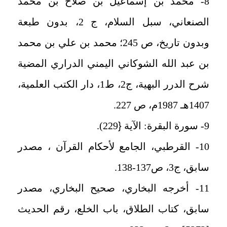
8- محمد بن إسماعيل بن صلاح بن محمد
الصنعاني، سبل السلام، ج 2، بدون طبعة
وبدون تاريخ، ص 245؛ محمد بن علي بن محمد
بن عبد الله الشوكاني اليمني الدراري المضية
شرح الدرر البهية، ج2، ط1، دار الكتب العلمية،
1407هـ 1987م، ص 227.
9- سورة البقرة: الآية
{
229).
10- القرطبي، الجامع لأحكام القرآن ، مصدر
سابق، ج3، ص137-138.
11- أخرجه البخاري، صحيح البخاري، مصدر
سابق، كتاب الطلاق، باب الخلع، رقم الحديث