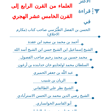
الاكثر
العلماء من القرن الرابع إلى
قراءة
القرن الخامس عشر الهجري
في
الحسن بن الفضل الطَّبْرَسي صاحب كتاب (مكارم
الاخلاق)
أحمد بن محمد بن سعيد ابن عقدة
الشيخ إسماعيل ابن الشيخ حسن ابن الشيخ أسد الله
محمد حسين بن محمد رحيم صاحب الفصول.
السلطان محمد اولجايتو خان خدابنده بن أرغون
عبد اللّه بن جعفر الحميري
الريان بن شبيب
الشيخ نظر علي الطالقاني
الشيخ رضي الدين محمد بن الحسن الاسترآبادي
أبو القاسم الخوانساري.
الشيخ ناصيف بن نصار العاملي