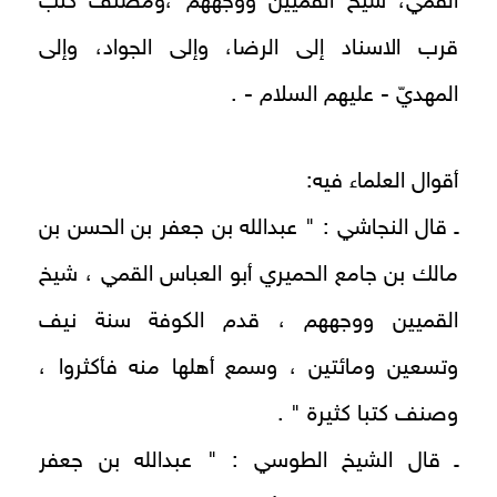
القمّي، شيخ القمّيين ووجههم ،ومصنّف كتب
قرب الاسناد إلى الرضا، وإلى الجواد، وإلى
المهديّ - عليهم السلام - .
أقوال العلماء فيه:
ـ قال النجاشي : " عبدالله بن جعفر بن الحسن بن
مالك بن جامع الحميري أبو العباس القمي ، شيخ
القميين ووجههم ، قدم الكوفة سنة نيف
وتسعين ومائتين ، وسمع أهلها منه فأكثروا ،
وصنف كتبا كثيرة " .
ـ قال الشيخ الطوسي : " عبدالله بن جعفر