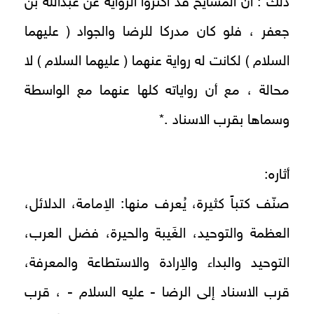
ذلك : أن المشايخ قد أكثروا الرواية عن عبدالله بن
جعفر ، فلو كان مدركا للرضا والجواد ( عليهما
السلام ) لكانت له رواية عنهما ( عليهما السلام ) لا
محالة ، مع أن رواياته كلها عنهما مع الواسطة
وسماها بقرب الاسناد .*
أثاره:
صنّف كتباً كثيرة، يُعرف منها: الاِمامة، الدلائل،
العظمة والتوحيد، الغَيبة والحيرة، فضل العرب،
التوحيد والبداء والاِرادة والاستطاعة والمعرفة،
قرب الاسناد إلى الرضا - عليه السلام - ، قرب