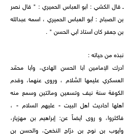
ـ قال الكشي : أبو العباس الحميري : " قال نصر
بن الصباح : أبو العباس الحميري ، اسمه عبدالله
بن جعفر كان أستاذ أبي الحسن " .
نبذه من حياته :
أدرك الاِمامين أبا الحسن الهادي، وأبا محمّد
العسكري عليمها السَّلام ، وروى عنهما، وقدم
الكوفة سنة نيف وتسعين ومائتين وسمع منه
أهلها أحاديث أهل البيت - عليهم السلام - ،
فأكثروا، و روى أيضاً عن: إبراهيم بن مهزيار،
وأيوب بن نوح بن درّاج النخعيّ، والحسن بن