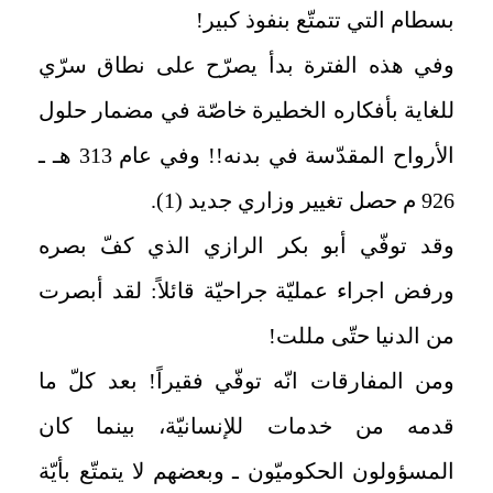
بسطام التي تتمتّع بنفوذ كبير!
وفي هذه الفترة بدأ يصرّح على نطاق سرّي
للغاية بأفكاره الخطيرة خاصّة في مضمار حلول
الأرواح المقدّسة في بدنه!! وفي عام 313 هـ ـ
926 م حصل تغيير وزاري جديد (1).
وقد توفّي أبو بكر الرازي الذي كفّ بصره
ورفض اجراء عمليّة جراحيّة قائلاً: لقد أبصرت
من الدنيا حتّى مللت!
ومن المفارقات انّه توفّي فقيراً! بعد كلّ ما
قدمه من خدمات للإنسانيّة، بينما كان
المسؤولون الحكوميّون ـ وبعضهم لا يتمتّع بأيّة