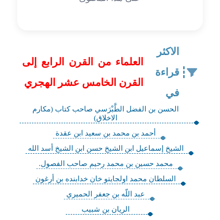
الاكثر
العلماء من القرن الرابع إلى
قراءة
القرن الخامس عشر الهجري
في
الحسن بن الفضل الطَّبْرَسي صاحب كتاب (مكارم
الاخلاق)
أحمد بن محمد بن سعيد ابن عقدة
الشيخ إسماعيل ابن الشيخ حسن ابن الشيخ أسد الله
محمد حسين بن محمد رحيم صاحب الفصول.
السلطان محمد اولجايتو خان خدابنده بن أرغون
عبد اللّه بن جعفر الحميري
الريان بن شبيب