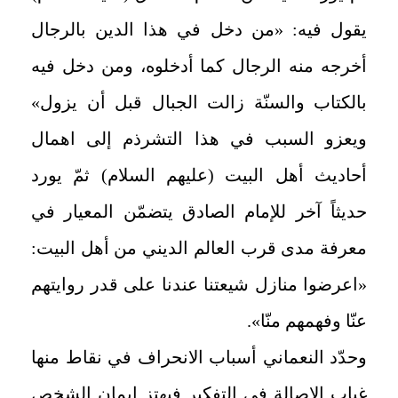
يقول فيه: «من دخل في هذا الدين بالرجال
أخرجه منه الرجال كما أدخلوه، ومن دخل فيه
بالكتاب والسنّة زالت الجبال قبل أن يزول»
ويعزو السبب في هذا التشرذم إلى اهمال
أحاديث أهل البيت (عليهم السلام) ثمّ يورد
حديثاً آخر للإمام الصادق يتضمّن المعيار في
معرفة مدى قرب العالم الديني من أهل البيت:
«اعرضوا منازل شيعتنا عندنا على قدر روايتهم
عنّا وفهمهم منّا».
وحدّد النعماني أسباب الانحراف في نقاط منها
غياب الاصالة في التفكير فيهتز ايمان الشخص