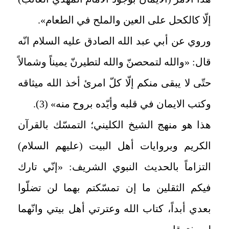
إلّا كالكحل على العين والملح في الطعام».
وروي عن أبي عبد الله الصادق عليه السلام انّه
قال: «والله لتمحصنّ والله لتطيرنّ يميناً وشمالاً
حتّى لا يبقى منكم إلّا كلّ امرئ أخذ الله ميثاقه
وكتب الايمان في قلبه وأيّده بروح منه» (3).
هذا هو منهج الشيخ الكليني؛ التمسّك بالقرآن
الكريم وبروايات أهل البيت (عليهم السلام)
التزاماً بالحديث النبوي الشريف: «إنّي تارك
فيكم الثقلين ما إن تمسّكتم بهما لن تضلّوا
بعدي أبداً، كتاب الله وعترتي أهل بيتي وانّهما