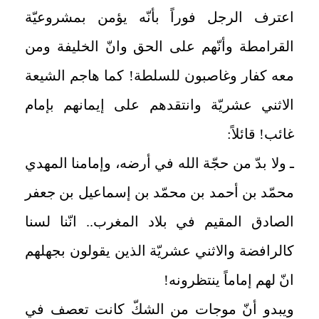
اعترف الرجل فوراً بأنّه يؤمن بمشروعيّة
القرامطة وأنّهم على الحق وانّ الخليفة ومن
معه كفار وغاصبون للسلطة! كما هاجم الشيعة
الاثني عشريّة وانتقدهم على إيمانهم بإمام
غائب! قائلاً:
ـ ولا بدّ من حجّة الله في أرضه، وإمامنا المهدي
محمّد بن أحمد بن محمّد بن إسماعيل بن جعفر
الصادق المقيم في بلاد المغرب.. انّنا لسنا
كالرافضة والاثني عشريّة الذين يقولون بجهلهم
انّ لهم إماماً ينتظرونه!
ويبدو أنّ موجات من الشكّ كانت تعصف في