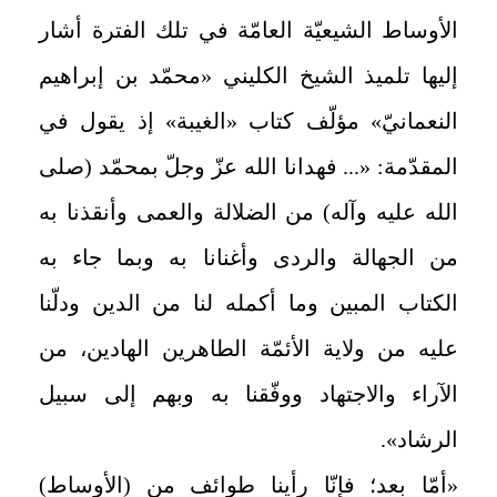
الأوساط الشيعيّة العامّة في تلك الفترة أشار
إليها تلميذ الشيخ الكليني «محمّد بن إبراهيم
النعمانيّ» مؤلّف كتاب «الغيبة» إذ يقول في
المقدّمة: «... فهدانا الله عزّ وجلّ بمحمّد (صلى
الله عليه وآله) من الضلالة والعمى وأنقذنا به
من الجهالة والردى وأغنانا به وبما جاء به
الكتاب المبين وما أكمله لنا من الدين ودلّنا
عليه من ولاية الأئمّة الطاهرين الهادين، من
الآراء والاجتهاد ووفّقنا به وبهم إلى سبيل
الرشاد».
«أمّا بعد؛ فإنّا رأينا طوائف من (الأوساط)