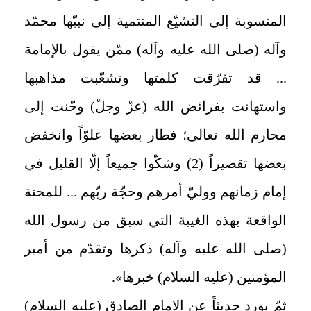
المنسوبة إلى التشيّع المنتمية إلى نبيّها محمّد
وآله (صلى الله عليه وآله) ممّن يقول بالإمامة
... قد تفرّقت كلمتها وتشعّبت مذاهبها
واستهانت بفرائض الله (عزّ وجلّ) وحّنت إلى
محارم الله تعالى؛ فطار بعضها علوّاً وانخفض
بعضها تقصيراً (2) وشكّوا جميعاً إلّا القليل في
إمام زمانهم ووليّ أمرهم وحجّة ربّهم ... للمحنة
الواقعة بهذه الغيبة التي سبق من رسول الله
(صلى الله عليه وآله) ذكرها وتقدّم من أمير
المؤمنين (عليه السلام) خبرها».
ثمّ يورد حديثاً عن الامام الصادق (عليه السلام)