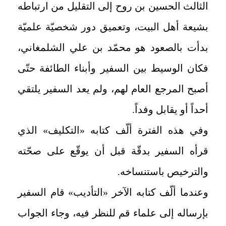
الثالث الحسين بن روح إلى التقليل من ارتباطه
بشيعة أهل البيت، وتعميق دور شخصيّة علميّة
بدأت بالصعود هو محمّد بن علي الشلمغاني،
فكان الوسيط بين السفير وأبناء الطائفة حتّى
أصبح المرجع العام لهم، ولم يعد السفير يلتقي
أحداً أو يقابل وفداً.
وفي هذه الفترة ألّف كتابه «التكليف» الذي
قرأه السفير بدقّة قبل أن يوقّع على صحّته
والترخيص باستنساخه.
وعندما ألّف كتابه الآخر «التأديب» قام السفير
بإرساله إلى علماء قم للنظر فيه، وجاء الجواب