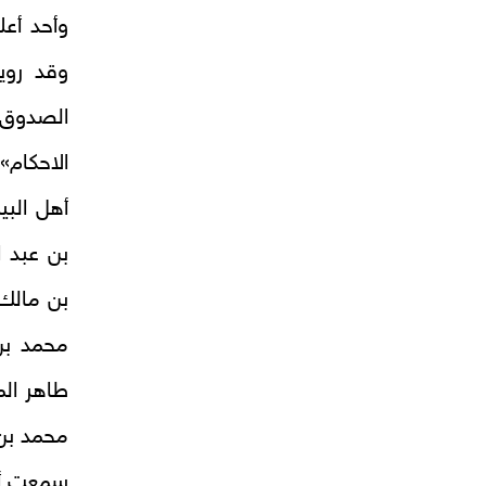
وأحد أعل
وقد روي
الصدوق 
الاحكام»
أهل البي
بن عبد ا
بن مالك 
محمد بن
طاهر ال
محمد بن 
سمعت أب