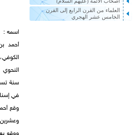
أصحاب الأئمة (عليهم السلام)
العلماء من القرن الرابع إلى القرن
الخامس عشر الهجري
اسمه :
أحمد بن
النحوي 
سنة تسع
في إسناد
وقع أحمد
وعشرين م
ووقع بعن