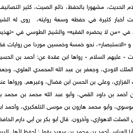
ام الحديث، مشهورا بالحفظ، ذائع الصيت، كثير التصانيف
ت أخبار كثيرة في حفظه وسعة روايته، روى له الشي
في «من لا يحضره الفقيه» والشيخ الطوسي في «تهذي
 و «الاستبصار»، نحو خمسة وخمسين موردا من روايات فق
ت - عليهم السلام - رواها ابن عقدة عن: أحمد بن الحسي
لملك الاودي، وجعفر بن عبد الله المحمدي العلوي، وجعف
الفزاري، وعلي بن الحسن ابن فضال، وغيرهم. ورواها عنه
 أحمد بن داود القمي، وأبو عبد الله محمد بن محمد ب
موسوي، وأبو محمد هارون بن موسى التلعكبري، وأحمد اب
الصلت الاهوازي، وآخرون. قال أبو بكر بن أبي دارم الحافظ
ا العباس أحمد بن محمد بن سعيد يقول: أحفظ لأهل البي