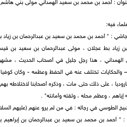
وان : أحمد بن محمد بن سعيد الهمداني مولى بني هاشم 
لماء فيه:
نجاشي : " أحمد بن محمد بن سعيد بن عبدالرحمان بن زياد ب
 بن زياد بط عجلان ، مولى عبدالرحمان بن سعيد بن قي
 الهمداني ، هذا رجل جليل في أصحاب الحديث ، مشهو
– والحكايات تختلف عنه في الحفظ وعظمه - وكان كوفيا 
جاروديا ، على ذلك حتى مات ، وذكره أصحابنا لاختلاطه بهم 
 إياهم ، وعظم محله ، وثقته وأمانته" .
شيخ الطوسي في رجاله : في من لم يرو عنهم (عليهم السلا
ا : " أحمد بن محمد بن سعيد بن عبدالرحمان بن إبراهيم ب