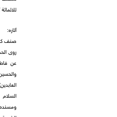
ثلاثمائة
أثاره:
صنف كتبا
روى الحد
عن فاطم
والحسين
العابدين
السلام 
ومسنده، 