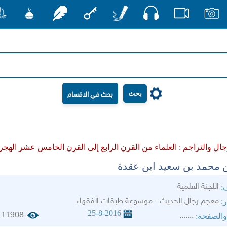
صوت
صور
فيديو
أقلام
مفتاح
رشفات
مشكاة
منش
بحث
جال والتراجم :
العلماء من القرن الرابع إلى القرن الخامس عشر الهجر
 محمد بن سعيد ابن عقدة
اللجنة العلمية
ف:
معجم رجال الحديث - موسوعة طبقات الفقهاء
ر:
25-8-2016
11908
.......
والصفحة: