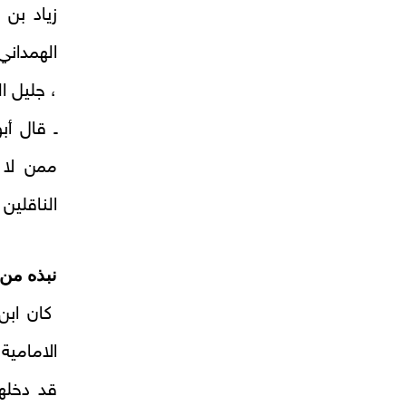
زياد بن
الهمداني
، جليل ا
ـ قال أب
ممن لا 
الناقلين 
نبذه من 
كان ابن 
الامامية
قد دخله