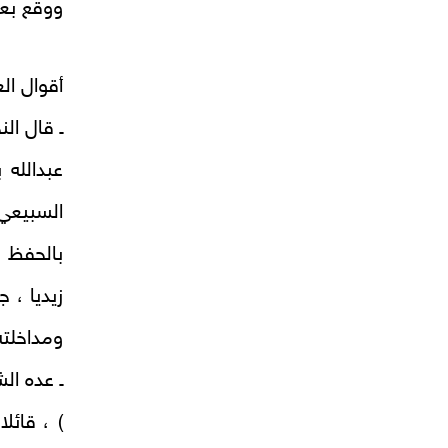
ووقع بعن
أقوال الع
ـ قال ال
عبدالله
السبيعي
بالحفظ 
زيديا ، 
ومداخلته
ـ عده ال
) ، قائل