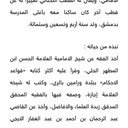
الامامي، ويقال له القطب التحتاني تمييزا له عن
قطب آخر كان ساكنا معه بأعلى المدرسة
بدمشق، ولد سنة أربع وتسعين وستمائة.
نبذه من حياته :
أخذ الفقه عن شيخ الامامية العلامة الحسن ابن
المطهر الحلي، وقرأ عليه أكثر كتابه «قواعد
الاحكام» ببلدة ورامين بالري، وكتب له شيخه
العلامة إجازة، وصفه فيها بالفقيه المحقق
المدقق زبدة العلماء والافاضل، وأخذ عن القاضي
عبد الرحمان بن أحمد بن عبد الغفار الايجي