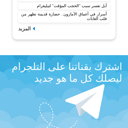
أبل تفسر سبب "الحجب المؤقت" لتيليغرام
أسرار في أعماق الأمازون.. حضارة قديمة تظهر من
قلب الغابات
المزيد
اشترك بقناتنا على التلجرام
ليصلك كل ما هو جديد