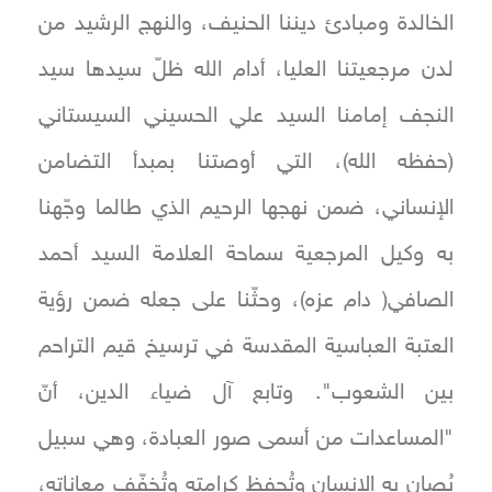
الخالدة ومبادئ ديننا الحنيف، والنهج الرشيد من
لدن مرجعيتنا العليا، أدام الله ظلّ سيدها سيد
النجف إمامنا السيد علي الحسيني السيستاني
(حفظه الله)، التي أوصتنا بمبدأ التضامن
الإنساني، ضمن نهجها الرحيم الذي طالما وجّهنا
به وكيل المرجعية سماحة العلامة السيد أحمد
الصافي( دام عزه)، وحثّنا على جعله ضمن رؤية
العتبة العباسية المقدسة في ترسيخ قيم التراحم
بين الشعوب". وتابع آل ضياء الدين، أنّ
"المساعدات من أسمى صور العبادة، وهي سبيل
يُصان به الإنسان وتُحفظ كرامته وتُخفّف معاناته،