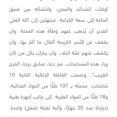
أوقات الشدائد والمحن، وانتشاله من ضيق
الحاجة إلى سعة الكرامة، مبتهلين إلى الله العلي
القدير أن يُذهب عنهم وطأة هذه المحنة، وأن
يخفف عن الأسر الكريمة أثقال ما ألمّ بها، وأن
يكشف عنهم غمّة البلاء، وأن يبارك بكل من كان
وراء هذه المساعدات، مع دعاء صادق برجاء الفرج
القريب". وضمت القافلة الإغاثية الثانية 10
شاحنات، محملة بـ 137 طنًّا من المواد الغذائية،
و18 طنًّا من المواد الطبية، إلى جانب أجهزة طبية
(ديلزة) عدد 20 جهازًا، وآلية ثقيلة (شفل) واحدة.