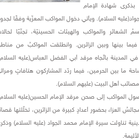
 بذكرى شهادة الإمام
واد(عليه السلام). ويأتي دخول المواكب المعزّية وفقًا لجدول
مُ الشعائر والمواكب والهيئات الحسينيّة، تجنّبًا لحالا
فيما بينها وبين الزائرين. وانطلقت المواكبُ من مناط
في المدينة باتّجاه مرقد أبي الفضل العباس(عليه السلام)
ساحة ما بين الحرمين، فيما ردّد المشاركون هتافاتٍ ومراث
صائب أهل البيت (عليهم السلام).
ول المواكب إلى صحن مرقد الإمام الحسين(عليه السلام)
مجالسُ العزاء بحضور أعدادٍ كبيرة من الزائرين، تخلّلتها قصائ
ينية تناولت سيرة الإمام محمد الجواد (عليه السلام) وذكر
أليمة.