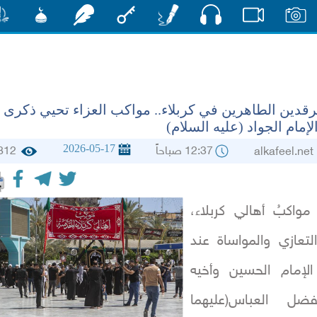
صوت
صور
فيديو
أقلام
مفتاح
رشفات
مشكاة
منش
رقدين الطاهرين في كربلاء.. مواكب العزاء تحيي ذكرى
إمام الجواد (عليه السلام)
2026-05-17
12:37 صباحاً
812
alkafee
واكبُ أهالي كربلاء،
لتعازي والمواساة عند
لإمام الحسين وأخيه
فضل العباس(عليهما