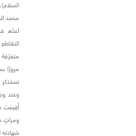
السلام)،
محمد الج
أعدّه قس
التقاطع 
متفرّقة 
مرورًا ب
تستذكر م
وعند وص
أُقِيمَت 
ومراثٍ د
شهادته ال