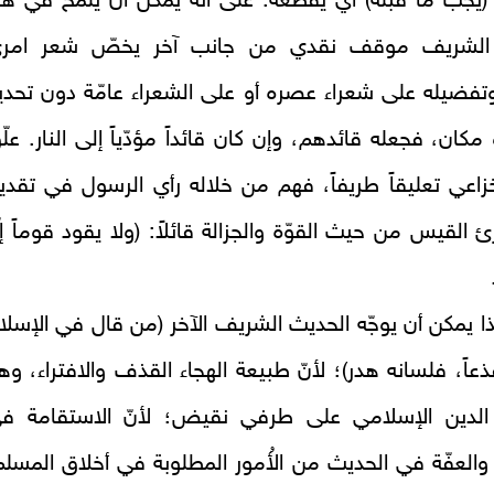
يجبّ ما قبله) أي يقطعه. على أنّه يمكن أن يلمح في هذ
 الشريف موقف نقدي من جانب آخر يخصّ شعر امر
فضيله على شعراء عصره أو على الشعراء عامّة دون تحدي
مكان، فجعله قائدهم، وإن كان قائداً مؤدّياً إلى النار. علّ
زاعي تعليقاً طريفاً، فهم من خلاله رأي الرسول في تقدي
 القيس من حيث القوّة والجزالة قائلاً: (ولا يقود قوماً إلّ
 يمكن أن يوجّه الحديث الشريف الآخر (من قال في الإسلا
ذعاً، فلسانه هدر)؛ لأنّ طبيعة الهجاء القذف والافتراء، وه
 الدين الإسلامي على طرفي نقيض؛ لأنّ الاستقامة ف
العفّة في الحديث من الأُمور المطلوبة في أخلاق المسلم