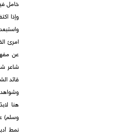
خامل فيها
وإذا اكت
واستبعدن
امرئ ال
عن مفهو
شاعر شمخ
قائد الش
وشواهد ت
هنا لابد
وسلم) عر
نمط أدبي