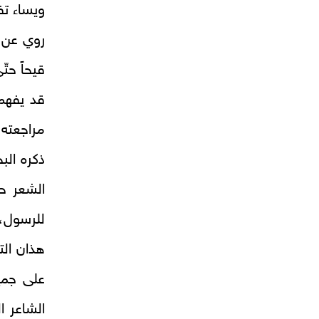
ويساء تف
روي عن ا
قيحاً حتّ
قد يفهم 
مراجعته
ذكره الب
الشعر حت
للرسول، 
هذان الت
على جميع 
الشاعر 