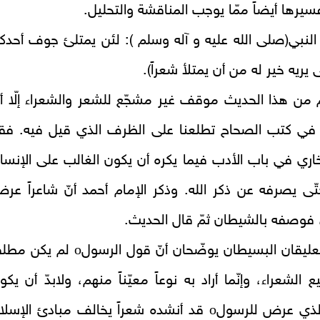
سيرها أيضاً ممّا يوجب المناقشة والتحليل.
لنبي(صلى الله عليه و آله وسلم ): لئن يمتلئ جوف أحدك
ى يريه خير له من أن يمتلأ شعراً).
من هذا الحديث موقف غير مشجّع للشعر والشعراء إلّا أن
 في كتب الصحاح تطلعنا على الظرف الذي قيل فيه. فق
خاري في باب الأدب فيما يكره أن يكون الغالب على الإنسا
ّى يصرفه عن ذكر الله. وذكر الإمام أحمد أنّ شاعراً عر
فوصفه بالشيطان ثمّ قال الحديث.
o
عليقان البسيطان يوضّحان أنّ قول الرسول
لم يكن مطلقا
الشعراء، وإنّما أراد به نوعاً معيّناً منهم، ولابدّ أن يكو
o
الذي عرض للرسول
قد أنشده شعراً يخالف مبادئ الإسلا