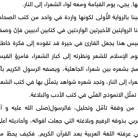
. يجيء يوم القيامة ومعه لواء الشعراء إلى النار.
فينا بالرواية الأُولى لكونها واردة في واحد من كتب الصحاح
ا الروايتين الأخيرتين الواردتين في كتابين أدبيين فإنّ وص
قيس هذا يجعل القارئ في حيرة قد تقوده إلى فكرة خاطئ
م الإسلام للشعر ونظرته إلى كبار الشعراء فامرؤ القي
 بشعره بين شعراء الجاهلية، ويصفه الرسول الكريم بأنّ
عراء إلى النار، وتجد شعره شواهد يتمثّل بها في كتب الشعر
مثّل الانموذج الفنّي في كتب الأدب والبلاغة.
ّ من وقفة تأمّل وتحليل، فالرسول(صلى الله عليه و آل
بي بذوقه الرفيع وبلاغته التي جعلت أقواله، وأحاديثه أعل
 عرفته اللغة العربية بعد القرآن الكريم. فكيف يحطّ م