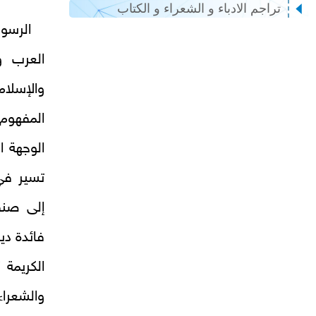
تراجم الادباء و الشعراء و الكتاب
الرسول
العرب و
والإسلا
المفهوم 
الوجهة ال
تسير في 
إلى صنفي
فائدة دي
الكريمة 
والشعراء