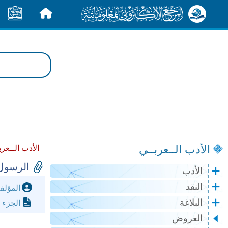
الرئيسية
الأخبار
الأدب الــعربــي
الأدب الــعرب
الرسول
الأدب
النقد
المؤل
البلاغة
الجزء 
العروض