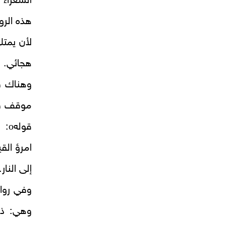
الشعراء 
هذه الرو
لأن يمتل
هجائي.
وهناك ق
موقف قاس
o
قوله
:
امرؤ الق
إلى النار.
وفي رواي
وهي: ذل