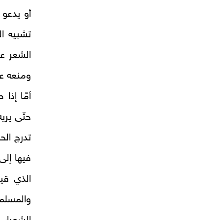
أو يدعو 
تشبيه ا
الشعر ع
ومنعه عن 
أمّا إذا
حتّى يري
تدرج الح
فيها إلى
الذي قي
والمسلم