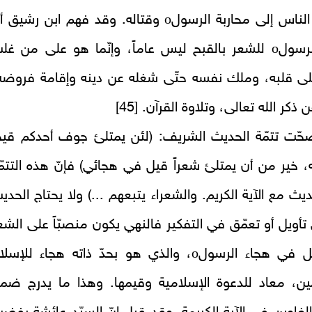
o
الناس إلى محاربة الرسول
وقتاله. وقد فهم ابن رشيق أن
o
لرسول
للشعر بالقبح ليس عاماً، وإنّما هو على من غل
لى قلبه، وملك نفسه حتّى شغله عن دينه وإقامة فروضه
ذكر الله تعالى، وتلاوة القرآن. [45]
 صحّت تتمّة الحديث الشريف: (لئن يمتلئ جوف أحدكم قيحا
ه، خير من أن يمتلئ شعراً قيل في هجائي) فإنّ هذه التتمّ
ديث مع الآية الكريم. والشعراء يتبعهم ...) ولا يحتاج الحدي
 تأويل أو تعمّق في التفكير فالنهي يكون منصبّاً على الشع
o
ل في هجاء الرسول
، والذي هو بحدّ ذاته هجاء للإسلا
ين، معاد للدعوة الإسلامية وقيمها. وهذا ما يدرج ضم