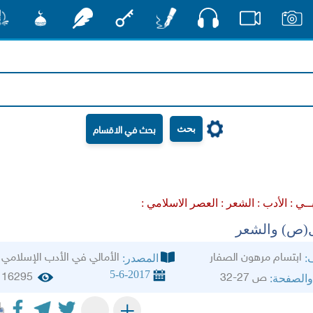
صوت
صور
فيديو
أقلام
مفتاح
رشفات
مشكاة
منش
بحث
ــي :
الأدب :
الشعر :
العصر الاسلامي :
(ص) والشعر
ابتسام مرهون الصفار
الأمالي في الأدب الإسلامي
ف:
المصدر:
5-6-2017
16295
ص 27-32
والصفحة:
+
-