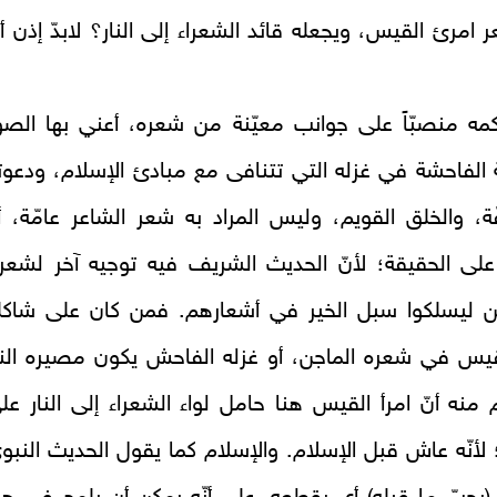
امرئ القيس، ويجعله قائد الشعراء إلى النار؟ لابدّ إذن أ
مه منصبّاً على جوانب معيّنة من شعره، أعني بها الصو
الفاحشة في غزله التي تتنافى مع مبادئ الإسلام، ودعوت
ّة، والخلق القويم، وليس المراد به شعر الشاعر عامّة، أ
ى الحقيقة؛ لأنّ الحديث الشريف فيه توجيه آخر لشعرا
ن ليسلكوا سبل الخير في أشعارهم. فمن كان على شاكل
قيس في شعره الماجن، أو غزله الفاحش يكون مصيره النا
 منه أنّ امرأ القيس هنا حامل لواء الشعراء إلى النار عل
 لأنّه عاش قبل الإسلام. والإسلام كما يقول الحديث النبو