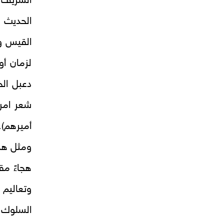
الشريف (
الحديث
القيس وت
لزمان أو 
دعبل الخ
شعر امرئ
أميرهم).
ومثل هذا
هجاءً مق
وتعاليم
السلوك و