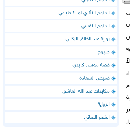
المنهج البنيوي
ى
المنهج التأثري او الانطباعي
ن
المنهج النفسي
ن
رواية عبد الخالق الركابي
ه
صبوح
ً
قصة موسى كريدي
ء
قميص السعادة
م
مكابدات عبد الله العاشق
ة
الرواية
ر
الشعر الغنائي
،