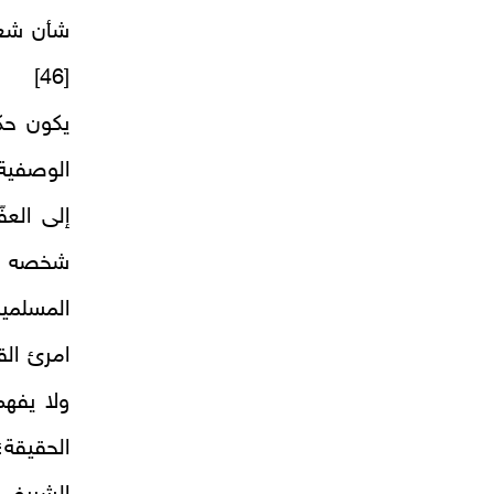
شأن شعر 
[46]
يكون حك
الوصفية 
إلى العف
شخصه عل
المسلمي
امرئ ال
ولا يفهم
الحقيقة؛