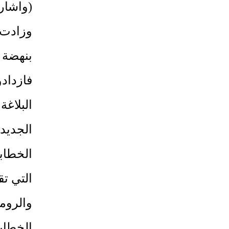
(واشار ب
وزادت 
بنهضة 
فازداد
البلاغ
الجديدة
الخطابة
التي تق
والروما
الخطابة