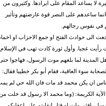
يرة لا يساعد المقام على ايرادها. وكثيرون من
انما ساعدهم على النصر قوة عارضتهم وتأثير
في نفوس رجالهم.
جعت الى حوادث الفتح او جمع الاحزاب او اخماد
ت رأيت عجبا. وأول ثورة كادت تهب في الإسلام
هل المدينة لما بلغهم موت الرسول، فهاجوا حتى
حابة سوء العاقبة، فقام أبو بكر خطيبا فقال:
الناس ان يكن محمد قد مات فان الله حي لم يم
ا الآية الكريمة: (وما محمد الا رسول قد خلت من
رسل، افئن مات او قتل انقلبتم على اعقابكم