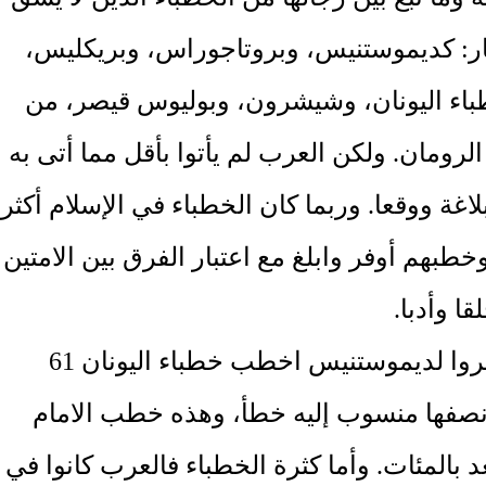
ار: كديموستنيس، وبروتاجوراس، وبريكليس،
اء اليونان، وشيشرون، وبوليوس قيصر، من
لرومان. ولكن العرب لم يأتوا بأقل مما أتى به
لاغة ووقعا. وربما كان الخطباء في الإسلام أكثر
خطبهم أوفر وابلغ مع اعتبار الفرق بين الامتين
قا وأدبا.
فقد ذكروا لديموستنيس اخطب خطباء اليونان 61
صفها منسوب إليه خطأ، وهذه خطب الامام
 بالمئات. وأما كثرة الخطباء فالعرب كانوا في