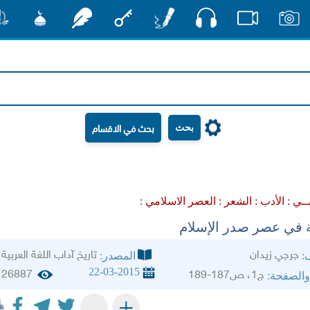
صوت
صور
فيديو
أقلام
مفتاح
رشفات
مشكاة
منش
بحث
ــي :
الأدب :
الشعر :
العصر الاسلامي :
 في عصر صدر الإسلام
جرجي زيدان
تاريخ آداب اللغة العربية
ف:
المصدر:
22-03-2015
26887
ج1، ص187-189
والصفحة:
+
-