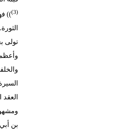
(3)
)) ف
الثورة
تولى بع
وأعظم 
والخلفا
السيرة 
العقد 
ومشهور
بن أبي