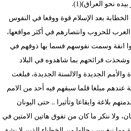
يده نحو العراق)(1).
الخطابة بعد الإسلام قوة ووقعا في النفوس
العرب للحروب وانتصارهم في أكثر مواقعها،
وا انفة وسمت نفوسهم فسما بها ذوقهم في
ة وشحذت قرائحهم بما شاهدوه في البلاد
 والأمم الجديدة والالسنة الجديدة، فبلغت
 عندهم مبلغا قلما سبقهم فيه أحد من الامم
دمتهم بلاغة وايقاعا وتأثيرا .. حتى اليونان
ن، ولا ننكر ما كان من تفوق هاتين الامتين في
 وما نبغ بين رجالها من الخطباء الذين لا يشق