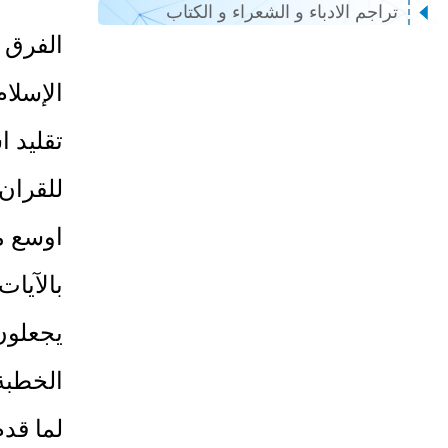
تراجم الادباء و الشعراء و الكتاب
الفرق ب
الإسلام
تقليد ا
للقران 
اوسع م
بالآيات 
يجعلون
الخطبة
لما قد