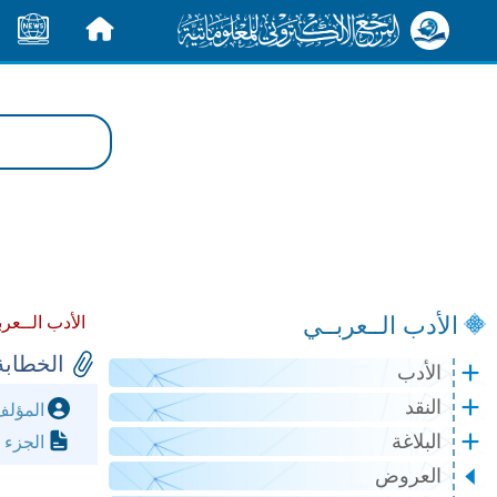
الرئيسية
الأخبار
الأدب الــعربــي
الأدب الــعرب
الخطابة
الأدب
النقد
المؤل
البلاغة
الجزء 
العروض