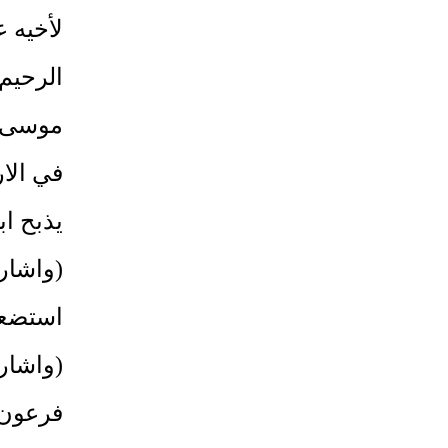
لأخيه ع
الرحيم 
موسى و
في الا
يذبح ا
(واشار 
استضعف
(واشار
فرعون 