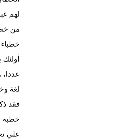
لهم غب
من خطب
خطباء ا
أولئك ب
عددا، و
لغة وخل
خطبة ن
علي تعد