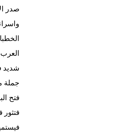
صدر الإ
واسراء
العرب 
شديد ف
جملة ما
فتح الب
فتثور 
فيستميت