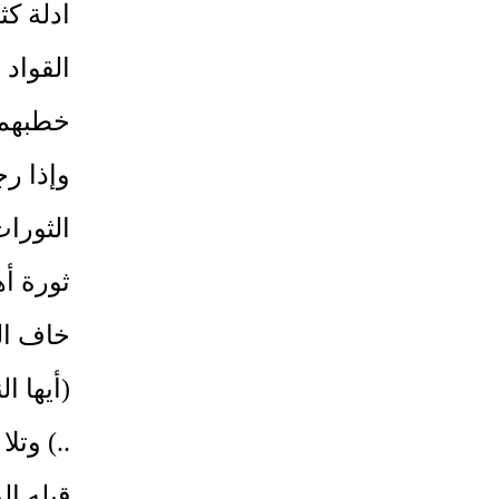
ادلة كث
القواد 
خطبهم 
وإذا ر
الثورا
ثورة أ
خاف الص
(أيها 
..) وتل
قبله ال