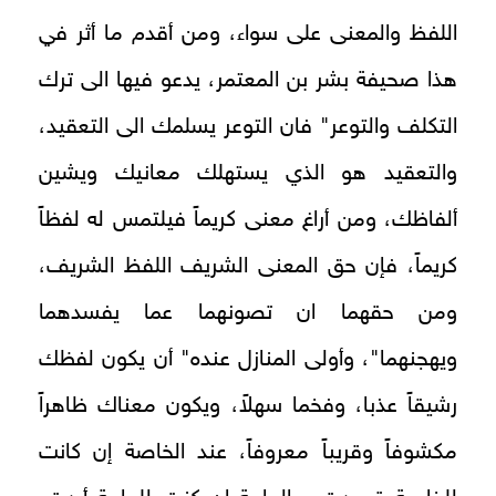
اللفظ والمعنى على سواء، ومن أقدم ما أثر في
هذا صحيفة بشر بن المعتمر، يدعو فيها الى ترك
التكلف والتوعر" فان التوعر يسلمك الى التعقيد،
والتعقيد هو الذي يستهلك معانيك ويشين
ألفاظك، ومن أراغ معنى كريماً فيلتمس له لفظاً
كريماً، فإن حق المعنى الشريف اللفظ الشريف،
ومن حقهما ان تصونهما عما يفسدهما
ويهجنهما"، وأولى المنازل عنده" أن يكون لفظك
رشيقاً عذبا، وفخما سهلاً، ويكون معناك ظاهراً
مكشوفاً وقريباً معروفاً، عند الخاصة إن كانت