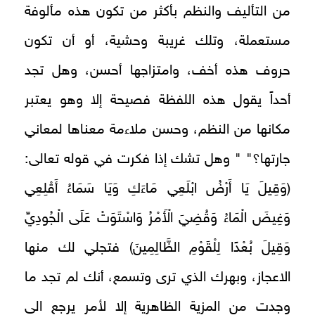
من التأليف والنظم بأكثر من تكون هذه مألوفة
مستعملة، وتلك غريبة وحشية، أو أن تكون
حروف هذه أخف، وامتزاجها أحسن، وهل تجد
أحداً يقول هذه اللفظة فصيحة إلا وهو يعتبر
مكانها من النظم، وحسن ملاءمة معناها لمعاني
جارتها؟" " وهل تشك إذا فكرت في قوله تعالى:
(وَقِيلَ يَا أَرْضُ ابْلَعِي مَاءَكِ وَيَا سَمَاءُ أَقْلِعِي
وَغِيضَ الْمَاءُ وَقُضِيَ الْأَمْرُ وَاسْتَوَتْ عَلَى الْجُودِيِّ
وَقِيلَ بُعْدًا لِلْقَوْمِ الظَّالِمِينَ) فتجلي لك منها
الاعجاز، وبهرك الذي ترى وتسمع، أنك لم تجد ما
وجدت من المزية الظاهرية إلا لأمر يرجع الى