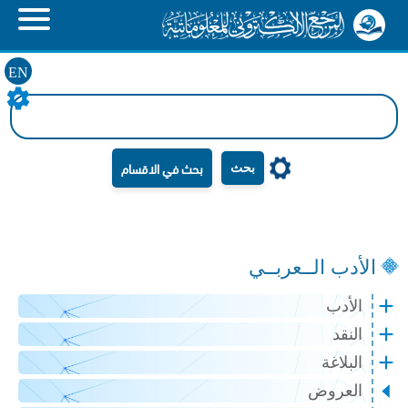
EN
بحث
الأدب الــعربــي
الأدب
النقد
البلاغة
العروض