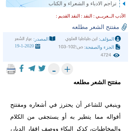
تراجم الادباء و الشعراء و الكتاب
الأدب الــعربــي :
النقد :
النقد القديم :
مفتتح الشعر مطلعه
ابن طباطبا العلوي
عيار الشعر
المؤلف:
المصدر:
19-1-2020
ص:102-103
الجزء والصفحة:
4724
+
-
مفتتح الشعر مطلعه
وينبغي للشاعر أن يحترز في أشعاره ومفتتح
أقواله مما يتطير به أو يستجفى من الكلام
والمخاطبات، كذكر البكاء ووصف إقفار الديار،