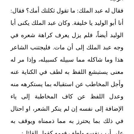
فقال له عبد الملك: ما تقول ثكلتك أمك؟ فقال:
أنا أبو الوليد يا خليفة. وكان عبد الملك يكنى أبا
الوليد أيضاً، فلم يزل يعرف كراهة شعره في
وجه عبد الملك إلى أن مات. فليجتنب الشاعر
هذا وما شاكله مما سبيله كسبيله، وإذا مر له
معنى يستبشع اللفظ به لطف في الكناية عنه
وأجل المخاطب عن استقباله بما يستكرهه منه
وعدل اللفظ عن كاف المخاطبة إلى ياء
الإضافة إلى نفسه إن لم ينكر الشعر، او احتال
في ذلك بما يحترز به مما ذممناه ويوقف به
على أرب نفسه ولطف فهمه كقول القائل: