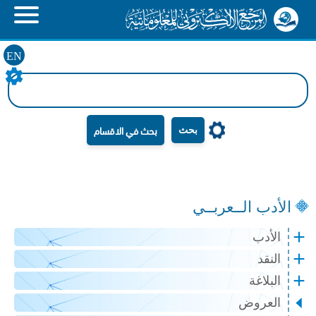
EN
بحث
الأدب الــعربــي
الأدب
النقد
البلاغة
العروض