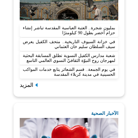
بمليون شجرة.. العتبة العباسية المقدسة تباشر إنشاء
حزام أخضر بطول 90 كيلومترًا
في خزانة السيوف التاريخية.. متحف الكفيل يعرض
سيف السلطان سليم خان العثماني
شعبة مدارس الكفيل النسوية تطلق المسابقة البحثية
لمهرجان روح النبوّة الثقافيّ النسوي العالمي التاسع
في يوم الجمعة.. قسم الشعائر يتابع خدمات المواكب
الحسينية في مدينة كربلاء المقدسة
المزيد
الآخبار الصحية