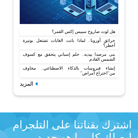
هل لوث صاروخ سبيس إكس القمر؟
حرائق أوروبا.. لماذا باتت الغابات تشتعل بوتيرة
أخطر؟
بنى مرصدا بيديه.. حلم إسباني يتحقق مع كسوف
الشمس القادم
إنشاء فيروسات بالذكاء الاصطناعي.. مخاوف
من"اختراع أمراض"
المزيد
اشترك بقناتنا على التلجرام
ليصلك كل ما هو جديد