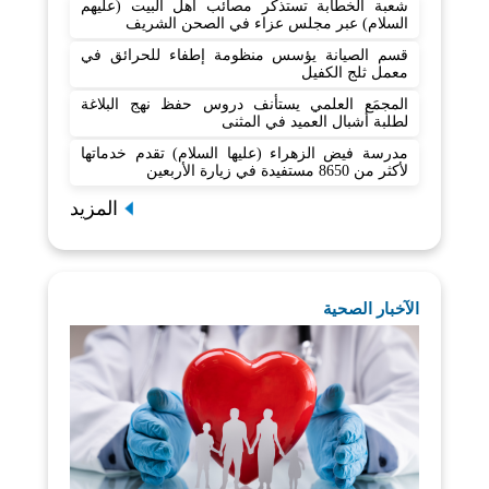
شعبة الخطابة تستذكر مصائب أهل البيت (عليهم
السلام) عبر مجلس عزاء في الصحن الشريف
قسم الصيانة يؤسس منظومة إطفاء للحرائق في
معمل ثلج الكفيل
المجمَع العلمي يستأنف دروس حفظ نهج البلاغة
لطلبة أشبال العميد في المثنى
مدرسة فيض الزهراء (عليها السلام) تقدم خدماتها
لأكثر من 8650 مستفيدة في زيارة الأربعين
المزيد
الآخبار الصحية