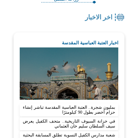
اخر الاخبار
اخبار العتبة العباسية المقدسة
بمليون شجرة.. العتبة العباسية المقدسة تباشر إنشاء
حزام أخضر بطول 90 كيلومترًا
في خزانة السيوف التاريخية.. متحف الكفيل يعرض
سيف السلطان سليم خان العثماني
شعبة مدارس الكفيل النسوية تطلق المسابقة البحثية