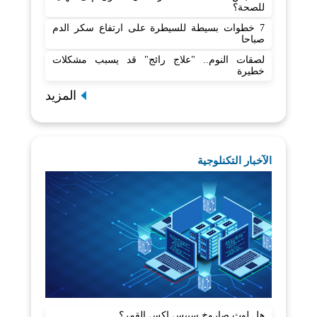
للصحة؟
7 خطوات بسيطة للسيطرة على ارتفاع سكر الدم
صباحا
لصقات النوم.. "علاج رائج" قد يسبب مشكلات
خطيرة
المزيد
الآخبار التكنلوجية
هل لوث صاروخ سبيس إكس القمر؟