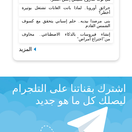
حرائق أوروبا.. لماذا باتت الغابات تشتعل بوتيرة
أخطر؟
بنى مرصدا بيديه.. حلم إسباني يتحقق مع كسوف
الشمس القادم
إنشاء فيروسات بالذكاء الاصطناعي.. مخاوف
من"اختراع أمراض"
المزيد
اشترك بقناتنا على التلجرام
ليصلك كل ما هو جديد