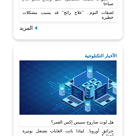
صباحا
لصقات النوم.. "علاج رائج" قد يسبب مشكلات
خطيرة
المزيد
الآخبار التكنلوجية
هل لوث صاروخ سبيس إكس القمر؟
حرائق أوروبا.. لماذا باتت الغابات تشتعل بوتيرة
أخطر؟