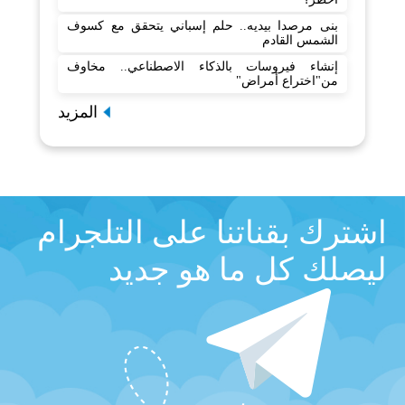
بنى مرصدا بيديه.. حلم إسباني يتحقق مع كسوف
الشمس القادم
إنشاء فيروسات بالذكاء الاصطناعي.. مخاوف
من"اختراع أمراض"
المزيد
اشترك بقناتنا على التلجرام
ليصلك كل ما هو جديد