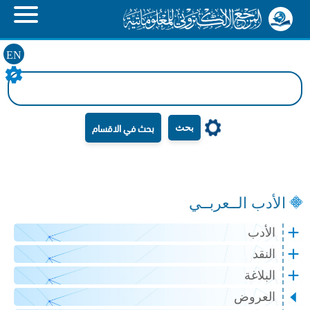
EN
بحث
الأدب الــعربــي
الأدب
النقد
البلاغة
العروض