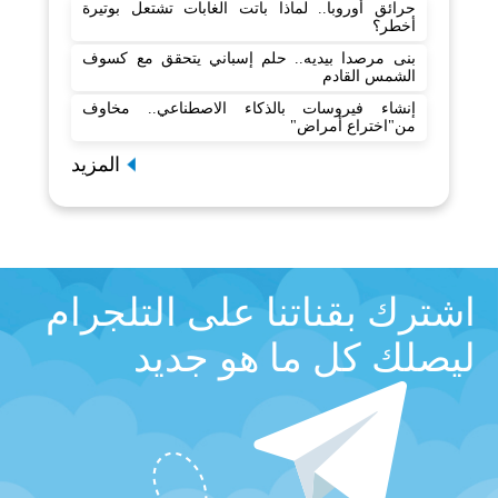
حرائق أوروبا.. لماذا باتت الغابات تشتعل بوتيرة
أخطر؟
بنى مرصدا بيديه.. حلم إسباني يتحقق مع كسوف
الشمس القادم
إنشاء فيروسات بالذكاء الاصطناعي.. مخاوف
من"اختراع أمراض"
المزيد
اشترك بقناتنا على التلجرام
ليصلك كل ما هو جديد