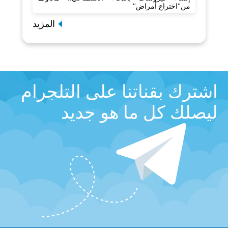
من"اختراع أمراض"
المزيد
اشترك بقناتنا على التلجرام
ليصلك كل ما هو جديد