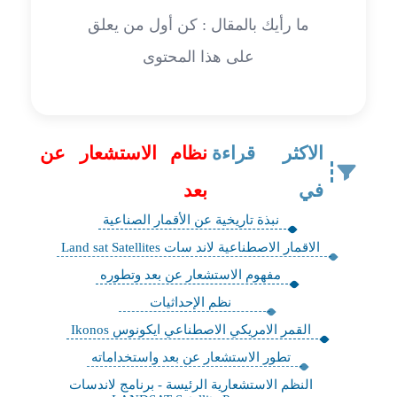
ما رأيك بالمقال : كن أول من يعلق
على هذا المحتوى
الاكثر قراءة
نظام الاستشعار عن
في
بعد
نبذة تاريخية عن الأقمار الصناعية
الاقمار الاصطناعية لاند سات Land sat Satellites
مفهوم الاستشعار عن بعد وتطوره
نظم الإحداثيات
القمر الامريكي الاصطناعي ايكونوس Ikonos
تطور الاستشعار عن بعد واستخداماته
النظم الاستشعارية الرئيسة - برنامج لاندسات