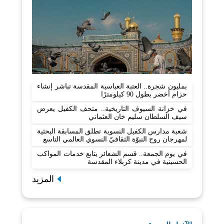
بمليون شجرة.. العتبة العباسية المقدسة تباشر إنشاء
حزام أخضر بطول 90 كيلومترًا
في خزانة السيوف التاريخية.. متحف الكفيل يعرض
سيف السلطان سليم خان العثماني
شعبة مدارس الكفيل النسوية تطلق المسابقة البحثية
لمهرجان روح النبوّة الثقافيّ النسوي العالمي التاسع
في يوم الجمعة.. قسم الشعائر يتابع خدمات المواكب
الحسينية في مدينة كربلاء المقدسة
المزيد