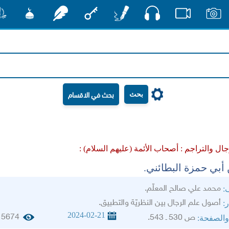
صوت
صور
فيديو
أقلام
مفتاح
رشفات
مشكاة
منش
بحث
جال والتراجم :
أصحاب الأئمة (عليهم السلام) :
أبي حمزة البطائني.
محمد علي صالح المعلّم.
ف:
أصول علم الرجال بين النظريّة والتطبيق.
ر:
2024-02-21
5674
ص 530 ـ 543.
والصفحة: