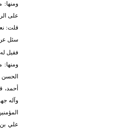
ومنها: 
على الرض
قلت: نعم
سئل عن ا
فقيل له
ومنها: 
الحسن ع
أحمد، قل
وآله جهد
المؤمنين
علي بن أ