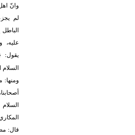
وانّ اهل
لم يجزع
الباطل إ
عليه، و
يقول:
{
السلام ا
ومنها: 
أصحابنا
السلام 
المكاري،
قال: مض