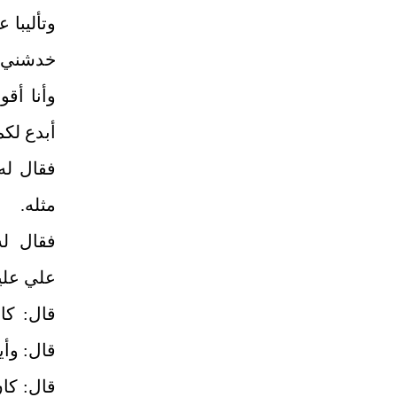
وتأليبا ع
خدشني خ
وأنا أق
أبدع لكم
فقال له 
مثله.
فقال له
علي عليه
قال: كا
قال: وأي
قال: كان