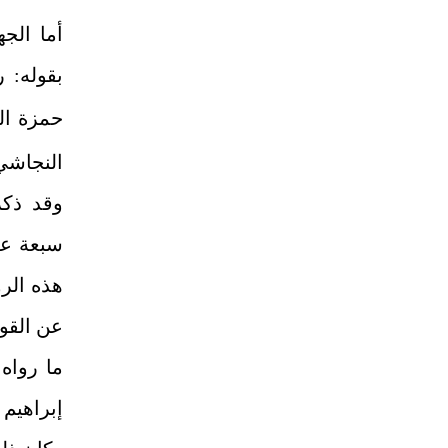
أما الج
بقوله: ر
حمزة ال
النجاش
وقد ذكر
سبعة عش
هذه الرو
عن القول
ما رواه
إبراهيم 