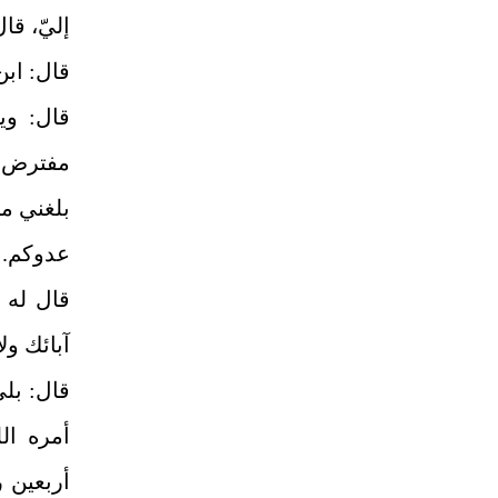
إليّ، قا
قال: ابن
قال: وي
مفترض ا
بلغني من
عدوكم.
قال له 
آبائك ولا
قال: بلى
أمره ال
أربعين ر