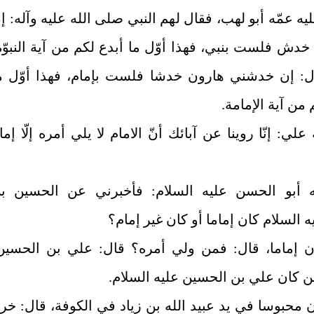
ليه عمّه أبو لهب، فقال لهم النبي صلى ‌الله‌ عليه‌ وآله: إ
دش فلست بنبي، فهذا أوّل ما أبدع لكم من آية النبوّة
ول: إن خدشني هارون خدشا فلست بإمام، فهذا أوّل م
 من آية الإمامة.
علي: إنّا روينا عن آبائك أنّ الامام لا يلي أمره إلّا إما
 أبو الحسن عليه‌ السلام: فأخبرني عن الحسين ب
 ‌السلام كان إماما أو كان غير إمام؟
ن إماما، قال: فمن ولي أمره؟ قال: علي بن الحسين
ن كان علي بن الحسين عليه‌ السلام.
 محبوسا في يد عبيد الله بن زياد في الكوفة، قال: خر