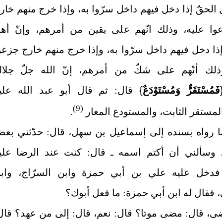
 الحقّ إذا دخل فيهم داخل سرّوا به، وإذا خرج منهم خار
وا عليه، وذلك انّهم على يقين من أمرهم، وإنّ أه
ذا دخل فيهم داخل سرّوا به، وإذا خرج منهم خارج جزعو
ذلك أنّهم على شكّ من أمرهم، إنّ الله جلّ جلال
فَمُسْتَقَرٌّ وَمُسْتَوْدَعٌ
}
قال: ثم قال أبو عبد الله عليه
(9)
لمستقر الثابت، والمستودع المعار
.
ما رواه بسنده إلى إسماعيل بن سهل، قال: حدّثني بع
، وسألني أن أكتم اسمه ـ قال: كنت عند الرضا عليه
فدخل عليه علي بن أبي حمزة وابن السرّاج، واب
 فقال له ابن أبي حمزة: ما فعل أبوك؟
ى، قال: مضى موتا؟ قال: نعم، قال: إلى من عهد؟ قال