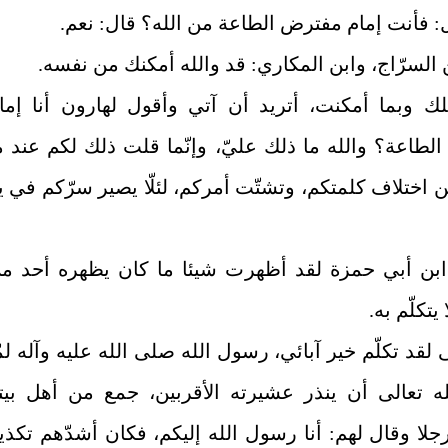
ل: فأنت إمام مفترض الطاعة من الله؟ قال: نعم.
 السرّاج، وابن المكاري: قد والله أمكنك من نفسه.
لك وبما أمكنت، أتريد أن آتي وأقول لهارون أنا إما
لطاعة؟ والله ما ذلك عليّ، وإنّما قلت ذلك لكم عند م
 اختلاف كلمتكم، وتشتّت أمركم، لئلّا يصير سرّكم في ي
ابن أبي حمزة لقد أظهرت شيئا ما كان يظهره أحد م
 يتكلّم به.
 لقد تكلّم خير آبائي، رسول الله صلى ‌الله ‌عليه ‌وآله لمّ
له تعالى أن ينذر عشيرته الأقربين، جمع من أهل بيت
جلا وقال لهم: أنا رسول الله إليكم، فكان أشدّهم تكذيب