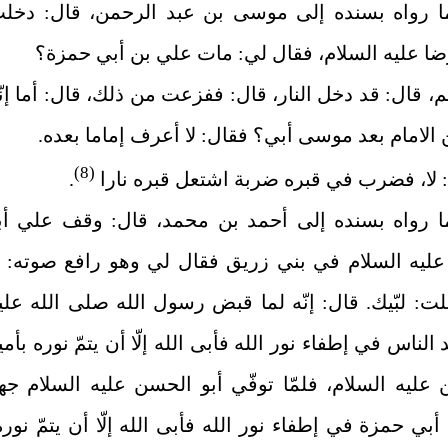
ما رواه بسنده إلى موسى بن عبد الرحمن، قال: دخل
ا عليه ‌السلام، فقال لي: مات علي بن أبي حمزة؟
، قال: قد دخل النار، قال: ففزعت من ذلك، قال: أما إنّ
لامام بعد موسى أبي؟ فقال: لا أعرف إماما بعده.
(8)
: لا، فضرب في قبره ضربة اشتعل قبره نارا
.
ما رواه بسنده إلى أحمد بن محمد، قال: وقف علي أب
ليه ‌السلام في بني زريق فقال لي وهو رافع صوته: ي
ت: لبّيك. قال: إنّه لما قبض رسول الله صلى ‌الله ‌عليه
 الناس في إطفاء نور الله فأبى الله إلّا أن يتمّ نوره بأمي
 عليه‌ السلام، فلمّا توفّي أبو الحسن عليه ‌السلام جه
بي حمزة في إطفاء نور الله فأبى الله إلّا أن يتمّ نوره