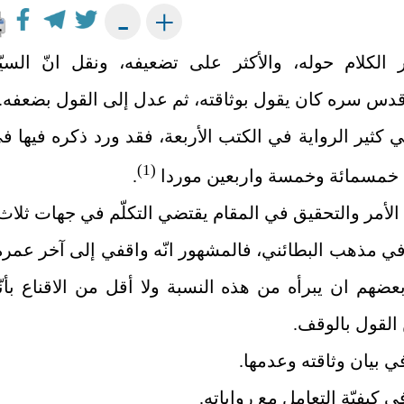
+
-
 الكلام حوله، والأكثر على تضعيفه، ونقل انّ السيّ
قدس ‌سره كان يقول بوثاقته، ثم عدل إلى القول بضعفه.
ي كثير الرواية في الكتب الأربعة، فقد ورد ذكره فيها ف
(1)
 خمسمائة وخمسة واربعين موردا
.
الأمر والتحقيق في المقام يقتضي التكلّم في جهات ثلاث
في مذهب البطائني، فالمشهور انّه واقفي إلى آخر عمره
ضهم ان يبرأه من هذه النسبة ولا أقل من الاقناع بأنّ
القول بالوقف.
 في بيان وثاقته وعدمها.
في كيفيّة التعامل مع رواياته.