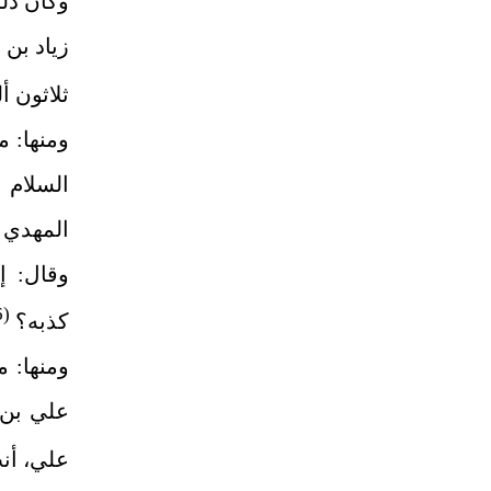
وكان ذل
زياد بن
ثلاثون أ
ومنها: م
السلام 
المهدي
وقال: إ
(6)
كذبه؟
ومنها: 
علي بن 
علي، أن