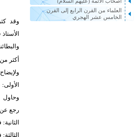
أصحاب الأئمة (عليهم السلام)
العلماء من القرن الرابع إلى القرن
الخامس عشر الهجري
وقد كثر
الأستاذ 
والبطائن
أكثر من
ولإيضاح 
الأولى: 
وحاول بع
رجع عن 
الثانية:
الثالثة: 