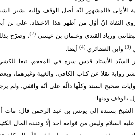
هة الأولى فالمشهور انّه أصل الوقف وإليه يشير الشي
وى الثقاة انّ أوّل من أظهر هذا الاعتقاد، علي بن أب
(2)
بطائني وزياد القندي وعثمان بن عيسى
، وصرّح بذل
(4)
(3)
ي
وابن الغضائري
أيضا.
 السيّد الأستاذ قدس ‌سره في المعجم، تبعا للكشي
ر رواية نقلا عن كتاب الكافي، والغيبة وغيرهما، وبع
ايات صحيح السند وكلّها دالّة على أنّه واقفي، ولم يرج
 بالوقف ومنها:
 الشيخ بسنده إلى يونس بن عبد الرحمن قال: مات أب
عليه‌ السلام وليس من قوامه أحد إلّا وعنده المال الكثير