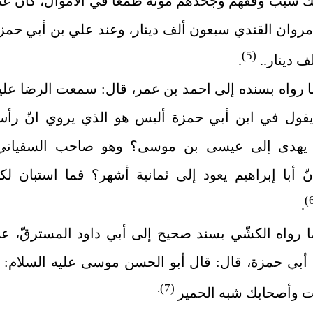
ك سبب وقفهم وجحدهم موته طمعا في الأموال، كان عن
 مروان القندي سبعون ألف دينار، وعند علي بن أبي حمز
(5)
لف دينار..
.
ا رواه بسنده إلى احمد بن عمر، قال: سمعت الرضا عليه
يقول في ابن أبي حمزة أليس هو الذي يروي انّ رأ
 يهدى إلى عيسى بن موسى؟ وهو صاحب السفياني
نّ أبا إبراهيم يعود إلى ثمانية أشهر؟ فما استبان لك
.
ما رواه الكشّي بسند صحيح إلى أبي داود المسترقّ، ع
أبي حمزة، قال: قال أبو الحسن موسى عليه ‌السلام: ي
(7).
ت وأصحابك شبه الحمير