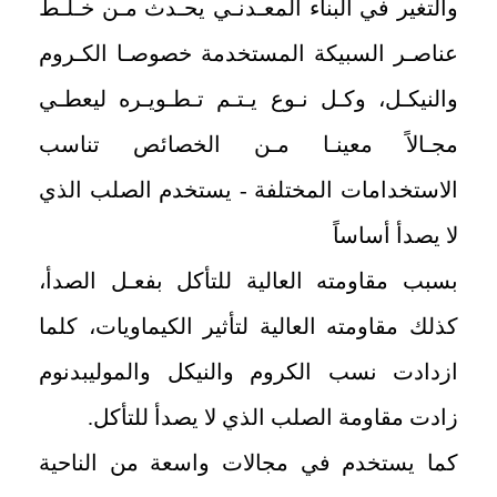
والتغير في البناء المعـدنـي يحـدث مـن خـلـط
عناصـر السبيكة المستخدمة خصوصـا الكـروم
والنيكـل، وكـل نـوع يـتـم تـطـويـره ليعطـي
مجـالاً معينـا مـن الخصائص تناسب
الاستخدامات المختلفة - يستخدم الصلب الذي
لا يصدأ أساساً
بسبب مقاومته العالية للتأكل بفعـل الصدأ،
كذلك مقاومته العالية لتأثير الكيماويات، كلما
ازدادت نسب الكروم والنيكل والموليبدنوم
زادت مقاومة الصلب الذي لا يصدأ للتأكل.
كما يستخدم في مجالات واسعة من الناحية