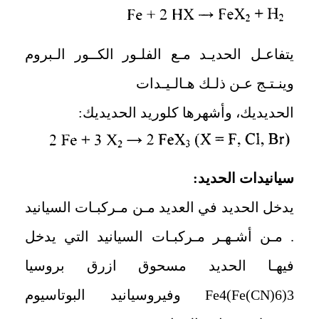
يتفاعـل الحديـد مـع الفلـور الكــور الـبروم
وينـتـج عـن ذلـك هـالـيـدات
الحديديك، وأشهرها كلوريد الحديديك:
سيانيدات الحديد:
يدخل الحديد في العديد مـن مـركبـات السيانيد
. مـن أشـهـر مـركبـات السيانيد التي يدخل
فيهـا الحديد مسحوق ازرق بروسيا
3
(
6
(
Fe4(Fe(CN
وفيروسيانيد البوتاسيوم