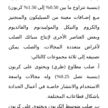
(بنسبة تتراوح ما بين 0.50% إلى 1.50% كربون)
مـع إضـافات معينة من السيليكون والمنجنيز
والكروم والنيكل والمولبيدنوم والفائديوم
وبعض العناصر الأخرى لإنتاج سبائك الصلب
لأغراض متعددة المجالات، والصلب يمكن
تصنيفه إلى ثلاثة مجموعات كالتالي:
أ. صلب مطاوع (طري) ويحتوى على كربون
(بنسبة تصل 0.25%) وله مجالات واسعة
الاستخدام والانتشار خاصـة في أعمال الحدادة
باشكال قطاعاتـه المختلفة.
ب. صلب متوسط الكربون ويحتوى على كربون