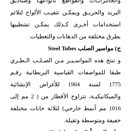
والجالترابـات والقواطع بأنواعهـا وصناديق
البريد والحريـق ويمكـن تثقيـب الألواح لتلائم
استخدامات أخـرى كـذلك يمكـن تشطيبها
بطرق مختلفة من الدهانات والتغطيات.
ج) مواسير الصلب
Steel Tubes
و تنتج هذه المواسـيـر مـن الصـلـب الـطـري
طبقا للمواصفات القياسية البريطانية رقـم
1775 لسنة 1964 للأغراض الإنشائية
والميكانيكيـة، تتراوح الأقطار من ( 2 مم إلى
1016 مم أنمط خارجي) لثلاثة خانات مختلفة
خفيفة ومتوسطة وثقيلة.