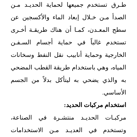
طـرق تستخدم جميعها لحماية الحديـد مـن
الصدأ مـن خـلال إبعاد الماء والأكسجين عن
سطح المعـدن، كمـا أن هناك طريقـة أخـرى
تستخدم غالباً في حماية أجسام السـفـن
الخارجية وحماية أنابيب نقل النفط وسخانات
المياه، وهي باستخدام طريقة القطب المضحي
به والذي يضحي به ليتأكل بدلاً من الجسم
الأساسي.
استخدام مركبات الحديد:
مركبـات الحديـد منتشـرة في الصناعة،
وتستخدم في العديـد مـن الاستخدامات