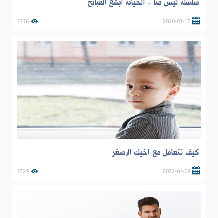
سلسلة ليس منا .. الخيانة ابشع القبائح
5336
2020-07-17
كيف تتعامل مع اخيك الاصغر
3729
2022-04-08