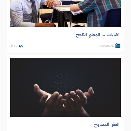
اضاءات ... المعلم الناجح
3145
2020-04-07
الفقر الممدوح