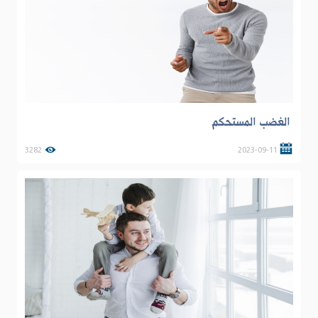
الغضب المستحكم
3282
2023-09-11