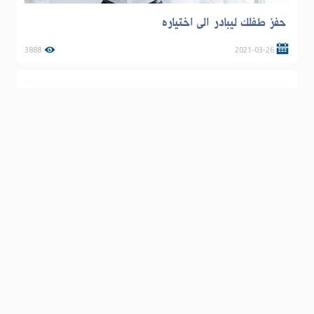
حفز طفلك ليبادر الى اختياره
3888
2021-03-26
اذا اردت النجاح فاحسن التخطيط لاهدافك
6129
2020-12-24