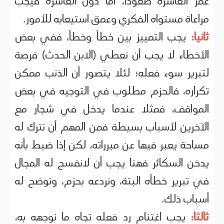
عمر العاشرة صعودا، أما دون العاشرة فيجب
مراعاة مستواه الفكري وعمق استيعابه للأمور.
ثانيا:
يجب التمييز بين خطأ وخطأ، ففي بعض
الأخطاء لا يجب أن نعطي (الابن الحدث) فرصة
لتبرير سوء فعله؛ لئلا يتصور أن الذنب ممكن
تكراره، فالحزم مطلوب في التوجيه في بعض
المواقف، فمثلا عندما يدخل في شجار مع
الآخرين لأسباب بسيطة فمن المهم أن نترك له
مساحة يعبر فيها عن مبرراته، لكن إذا ضبط بأنه
يدخن السكائر فهنا يجب أن لانفسح له المجال
في تبرير خطأه البتة، ونردعه بحزم، ونوضح له
أسباب ذلك.
ثالثا:
يجب اغتنام رد فعله تجاه ما نوجهه به،