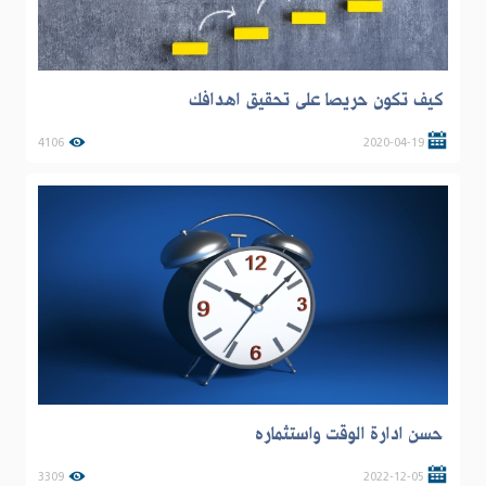
كيف تكون حريصا على تحقيق اهدافك
4106
2020-04-19
حسن ادارة الوقت واستثماره
3309
2022-12-05