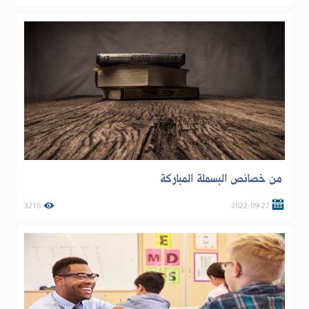
من خصائص البسملة المباركة
3216
2022-09-27