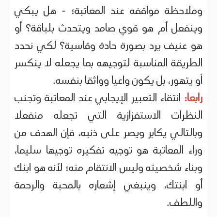
وملاحظة مواقفه عند المعاتبة؛ - هل يبكي
وينفعل أم هو قوي صامد ويتحدث بلباقة؟ أو
هو عنيف يرد بصورة حادة وقاسية؟ لكي نحدد
الطريقة المناسبة لتوجيهه بما يجعله لا ينكسر
أو يتهور، بل يكون واعيا وواثقا بنفسه.
رابعا:
انتقاء التعبير الإيجابي عند المعاتبة وتجنب
النظرات الاستفزازية التي تجعله منفعلا
وبالتالي يكابر ويصر على ذنبه، فإن الهدف من
وراء المعاتبة هو توجيه تفكيره توجيها سليما،
وبناء شخصيته وليس الانتقام منه؛ لأنه هو ابنك
أو ابنتك، وينبغي إشعاره بالمحبة والرحمة
واللطف.