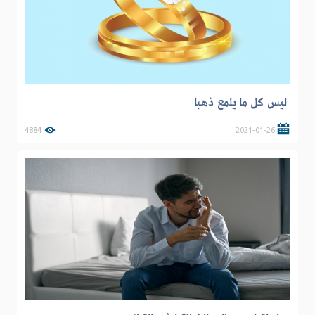
ليس كل ما يلمع ذهبا
4884
2021-01-26