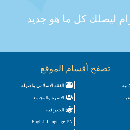
رام ليصلك كل ما هو جديد
تصفح أقسام الموقع
امية
الفقه الاسلامي واصوله
عية
الاسرة والمجتمع
الجغرافية
English Language
EN