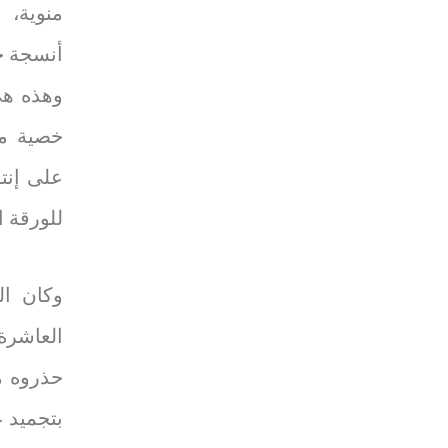
منوية،
أنسجة خصي
وهذه هي
خصية مأ
على إنتا
للورقة الب
وكان ال
العاشرة،
حذروه من
بتجميد ع