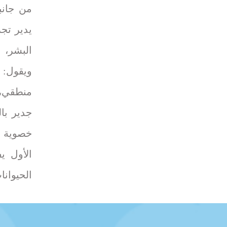
من جانب
يدير تج
البشر، 
ويقول: 
منطقي، 
خصوية م
الأول ي
الحيوانا