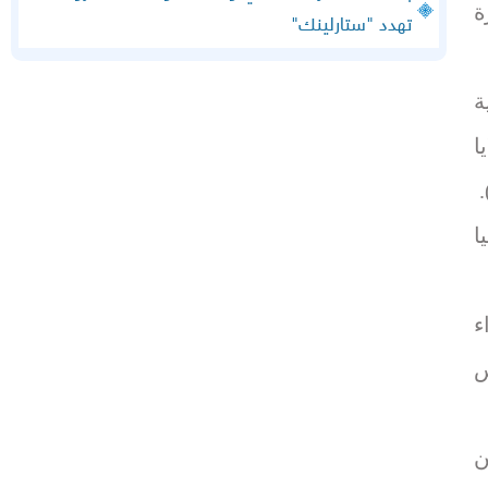
ة
تهدد "ستارلينك"
ة
ا
ا
 زراعة 4 أجزاء
يس
ن