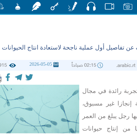
صوت
صور
فيديو
أقلام
مفتاح
رشفات
مشكاة
منش
ن تفاصيل أول عملية ناجحة لاستعادة انتاج الحيوانات
2026-05-05
02:15 صباحاً
915
arabic
ربة رائدة في مجال
 إنجازا غير مسبوق،
ا رجل يبلغ من العمر
ما من إنتاج حيوانات