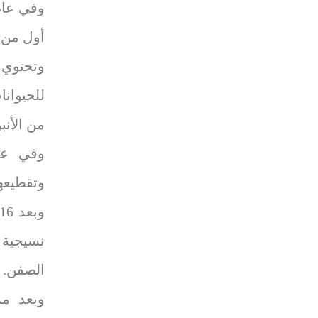
أول من ب
وتحتوي 
للحيوانا
من الأنب
وتقطيعها
الصفن.
وبعد مر