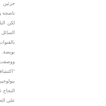
جزئين م
ناضجة و
لكن الب
السائل 
بالقنوات
بويضة.
ووصفت ال
"اكتشاف
بيولوجي
النجاح 
على الحي