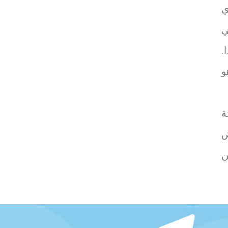
ي
ي
.
و
جة
ض
ن