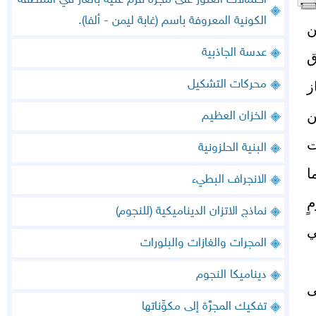
احتمالات العثور على مجرّة قزم غنية بالغاز في المنطقة
الكونية المعروفة باسم (غابة ليمن - ألفا).
ن
عدسة الجاذبية
ق
محركات التشكيل
ز
ن
الخزان العظيم
ت
البنية الحلزونية
ا
الانجراف البطيء
ٍ
نماذج الاتزان الديناميكية (للنجوم)
ي
المجرات والغازات والبلورات
ديناميكا النجوم
ى
تفكيك المجرَّة إلى مكوِّناتها