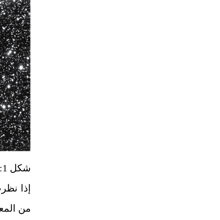
شكل 1: كرة مظلمة
إذا نظر
من المع