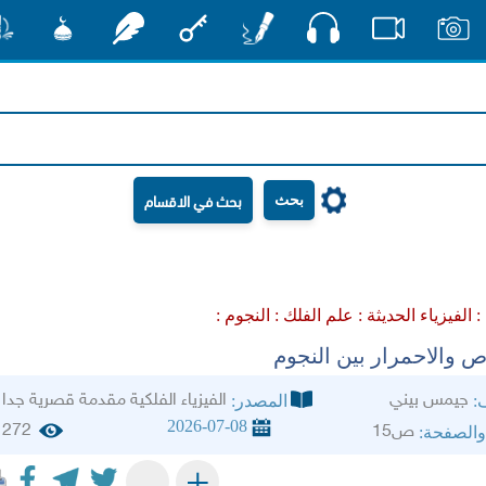
صوت
صور
فيديو
أقلام
مفتاح
رشفات
مشكاة
منش
بحث
 :
الفيزياء الحديثة :
علم الفلك :
النجوم :
ص والاحمرار بين النجوم
جيمس بيني
الفيزياء الفلكية مقدمة قصرية جدا
ف:
المصدر:
2026-07-08
272
ص15
والصفحة:
+
-