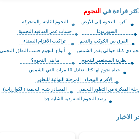
اكثر قراءة في
النجوم
أقرب النجوم إلى الأرض
النجوم الثابتة والمتحركة
السوبرنوفا
حساب عمر العناقيد النجمية
الفرق بين الكوكب والنجم
تراكيب الأقزام البيضاء
نجم ذي كتلة حوالي بقدر الشمس
أنواع النجوم حسب التطوّر النجمي
نظرية المستعمر للنجوم
ما هي النجوم؟
حياة نجوم لها كتلة تعادل 10 مرات التي للشمس
الأقزام البيضاء - المرحلة النهائية للتطور
حلة المبكرة من التطور النجمي
المصادر شبه النجمية (الكوازرات)
رصد النجوم العنقودية الشابة جدا
ر الاخبار