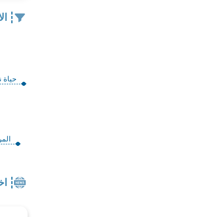
ال
حياة 
المر
اخ