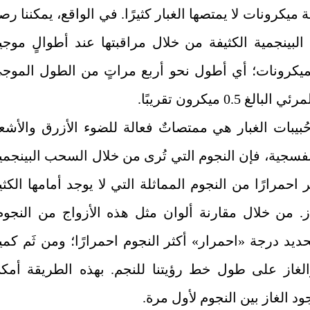
ميكرونات لا يمتصها الغبار كثيرًا. في الواقع، يمكننا رص
لبينجمية الكثيفة من خلال مراقبتها عند أطوالٍ موجي
لميكرونات؛ أي أطول نحو أربع مراتٍ من الطول الموج
بالغ 0.5 ميكرون تقريبًا
.
ُبيبات الغبار هي ممتصاتٌ فعالة للضوء الأزرق والأشع
فسجية، فإن النجوم التي تُرى من خلال السحب البينجمي
ر احمرارًا من النجوم المماثلة التي لا يوجد أمامها الكثي
ز. من خلال مقارنة ألوان مثل هذه الأزواج من النجوم
حديد درجة «احمرار» أكثر النجوم احمرارًا؛ ومن ثَم كمي
والغاز على طول خط رؤيتنا للنجم. بهذه الطريقة أمك
ود الغاز بين النجوم لأول مرة
.