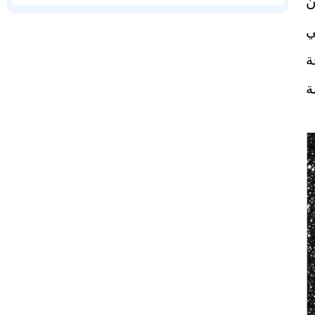
ن
ي
ة
ة