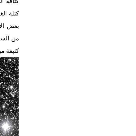
كثافة ال
كتلة الغ
بعض الا
من السما
كثيفة من