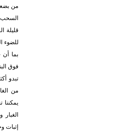
من بضعة 
السحب ا
قليلة ا
للضوء المرئي ال
بما أن ح
فوق البن
تبدو أكث
من الغا
يمكننا ت
الغبار 
إثبات وج