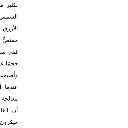
بكثير م
الشمس أ
الأزرق. 
ممتصٌّ 
ففي ستي
وأصبحَت
عندما أ
أن الغا
ميكرون 