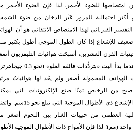
ن امتصاصها للضوء الأحمر. لذا فإن الضوء الأحمر م
كثر احتمالية للمرور عَبْر الدخان من ضوء الشم
التفسير الفيزيائي لهذا الامتصاص الانتقائي هو أن الهوائ
ضعيف للإشعاع إذا كان الطول الموجي أطول بكثير منه
نيات القرن العشرين، أصبحَت هوائيات التليفزيون أصغ
حجمًا عندما بدأ البث «بتردُّدات فائقة العلو» (نحو 0.3 جي
 الهواتف المحمولة أصغر ولم يعُد لها هوائياتٌ مرئي
صبح من الرخيص ثمنًا صنع الإلكترونيات التي يمكنه
معالجة الإشعاع ذي الأطوال الموجية التي تبلغ نحو 15س
لبية العظمى من حبيبات الغبار بين النجوم أصغر م
واحد
(
مم)؛ لذا فإن الأمواج ذات الأطوال الموجية الأطو