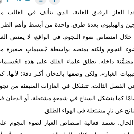
ا الغاز الرقيق للغاية، الذي يتألف في الغالب م
جين والهيليوم، بعدة طرق. واحدة من أبسط وأهم الطر
لال امتصاص ضوء النجوم. في الواقع، لا يمتص الغا
ء النجوم ولكنه يمتصه بواسطة جُسيماتٍ صغيرة م
مضمَّنة داخله. يطلق علماء الفلك على هذه الجُسيما
يبات الغبار»، ولكن وصفها بالدخان أكثر دقة؛ لأنها، كم
 الفصل الثالث، تتشكل في الغازات المنبعثة من نجوم
امًا كما يتشكل السناج في شمعةٍ مشتعلة، أو الدخان ف
لناتج عن نارٍ مشتعلة في الهواء الطلق
.
الحال، تعتمد فعالية امتصاص الغبار لضوء النجوم عل