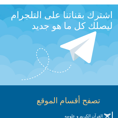
اشترك بقناتنا على التلجرام
ليصلك كل ما هو جديد
تصفح أقسام الموقع
القرآن الكريم و علومه