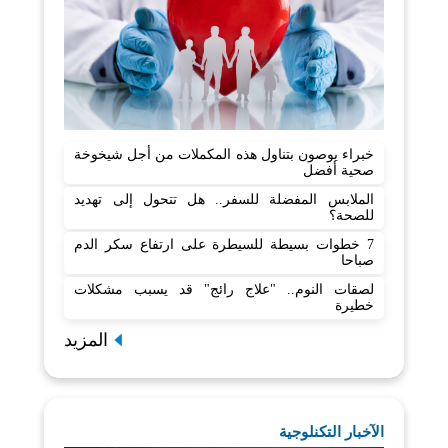
خبراء يوصون بتناول هذه المكملات من أجل شيخوخة
صحية أفضل
الملابس المفضلة للسفر.. هل تتحول إلى تهديد
للصحة؟
7 خطوات بسيطة للسيطرة على ارتفاع سكر الدم
صباحا
لصقات النوم.. "علاج رائج" قد يسبب مشكلات
خطيرة
المزيد
الآخبار التكنلوجية