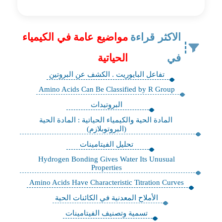
الاكثر قراءة
مواضيع عامة في الكيمياء
في
الحياتية
تفاعل البايوريت . الكشف عن البروتين
Amino Acids Can Be Classified by R Group
البروتيدات
المادة الحية والكيمياء الحياتية : المادة الحية
(البروتوبلازم)
تحليل الفيتامينات
Hydrogen Bonding Gives Water Its Unusual
Properties
Amino Acids Have Characteristic Titration Curves
الأملاح المعدنية في الكائنات الحية
تسمية وتصنيف الفيتامينات