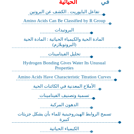
في
الحياتية
تفاعل البايوريت . الكشف عن البروتين
Amino Acids Can Be Classified by R Group
البروتيدات
المادة الحية والكيمياء الحياتية : المادة الحية
(البروتوبلازم)
تحليل الفيتامينات
Hydrogen Bonding Gives Water Its Unusual
Properties
Amino Acids Have Characteristic Titration Curves
الأملاح المعدنية في الكائنات الحية
تسمية وتصنيف الفيتامينات
الدهون المركبة
تسمح الروابط الهيدروجينية للماء بأن يشكل جزيئات
كبيرة
الكيمياء الحياتية