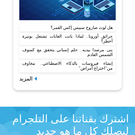
هل لوث صاروخ سبيس إكس القمر؟
حرائق أوروبا.. لماذا باتت الغابات تشتعل بوتيرة
أخطر؟
بنى مرصدا بيديه.. حلم إسباني يتحقق مع كسوف
الشمس القادم
إنشاء فيروسات بالذكاء الاصطناعي.. مخاوف
من"اختراع أمراض"
المزيد
اشترك بقناتنا على التلجرام
ليصلك كل ما هو جديد