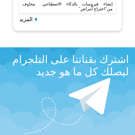
إنشاء فيروسات بالذكاء الاصطناعي.. مخاوف
من"اختراع أمراض"
المزيد
اشترك بقناتنا على التلجرام
ليصلك كل ما هو جديد