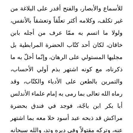
للأسماع والأبصار، والفتح أقدر على البلاغة من
غير تكلف، وكلامه أكثر تعلّقاً وتعشقاً بالأنفس،
ولولا ما اتسم به ممّا عرف من أجله بابن
خاقان، لكان أحد كتّاب الحضرة المرابطية بل
مجليها المستولي على الرهان، وإنّما أخلّ به ما
ذكرناه، مع كونه اشتهر بذم أولي الأحساب،
والتمرين بالطعن على الأدباء والكتّاب، وقد
رماه الله تعالى بما رمى به إمام علماء الأندلس
أبا بكر ابن باجّة، فوجد في فندق بحضرة
مراكش قد ذبحه عبد أسود خلا معه بما اشتهر
عنه، وتركه مقتولاً وفي دبره وتد، والله سبحانه