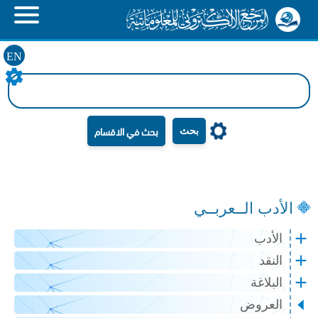
EN
بحث
الأدب الــعربــي
الأدب
النقد
البلاغة
العروض