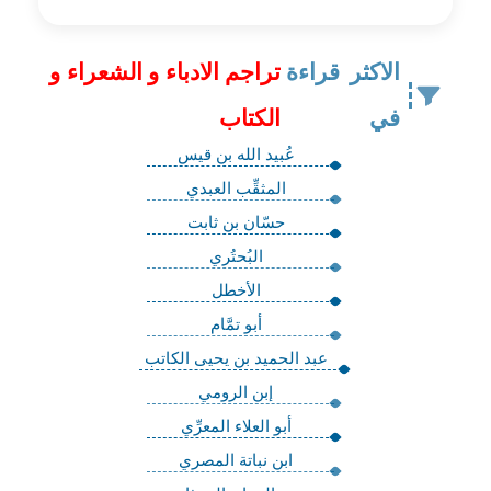
الاكثر قراءة
تراجم الادباء و الشعراء و
في
الكتاب
عُبيد الله بن قيس
المثقِّب العبدي
حسّان بن ثابت
البُحتُري
الأخطل
أبو تمَّام
عبد الحميد بن يحيى الكاتب
إبن الرومي
أبو العلاء المعرِّي
ابن نباتة المصري