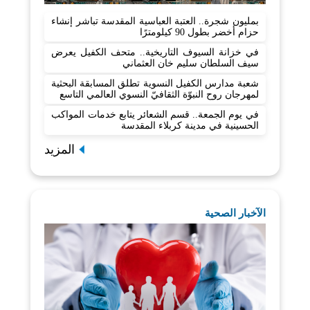
بمليون شجرة.. العتبة العباسية المقدسة تباشر إنشاء
حزام أخضر بطول 90 كيلومترًا
في خزانة السيوف التاريخية.. متحف الكفيل يعرض
سيف السلطان سليم خان العثماني
شعبة مدارس الكفيل النسوية تطلق المسابقة البحثية
لمهرجان روح النبوّة الثقافيّ النسوي العالمي التاسع
في يوم الجمعة.. قسم الشعائر يتابع خدمات المواكب
الحسينية في مدينة كربلاء المقدسة
المزيد
الآخبار الصحية