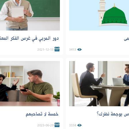
مى
دور الـمربـي فـي غرس الفكر المع
2021-12-13
3413
ناس بوجهة نظرك؟
خمسة لا تصاحبهم
2023-06-29
3334