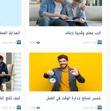
الاب معلم وقدوة لابنائه
الهداية العظ
2022-09-30
5480
2020-11-22
خمس نصائح لادارة الوقت في العمل
كيف تقنع ال
2022-03-27
3289
2022-04-18