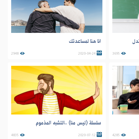
تدل
انا هنا لمساعدتك
2948
2020-04-24
3695
سلسلة (ليس منا) ..التشبه المذموم
4835
2020-07-12
4285