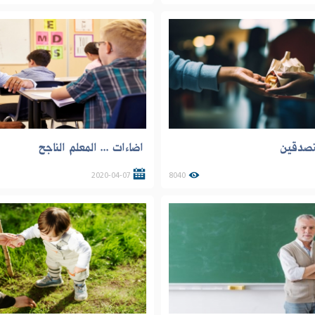
متصدقين
اضاءات ... المعلم الناجح
2020-04-07
8040