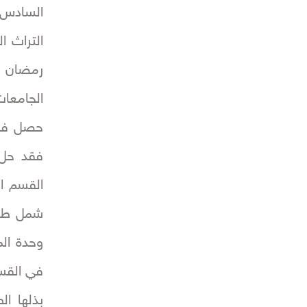
السادس
التراث 
الجامعات
حصل فريق
فقد حل 
القسم ال
شمل طلبة
وحدة الم
في القسم
بذلها ال