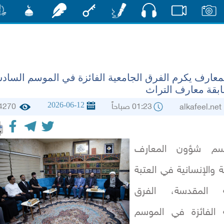
صوت
صور
فيديو
أقلام
مفتاح
رشفات
مشكاة
منش
عارف يكرم الفرق الجامعية الفائزة في الموسم السا
بقة معارف التراث
2026-06-12
01:23 صباحاً
4270
alkafee
سم شؤون المعارف
ة والإنسانية في العتبة
ية المقدسة، الفرق
ة الفائزة في الموسم