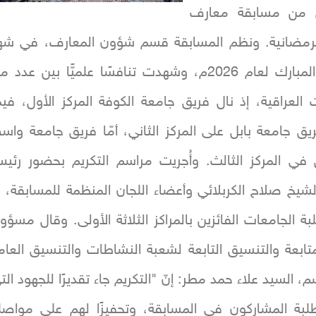
 من مسابقة معارف
الرمضانية. ونظم المسابقة قسم شؤون المعارف، في شه
رمضان المبارك لعام 2026م، وشهدت تنافسًا علميًّا بين عدد 
 العراقية، إذ نال فريق جامعة الكوفة المركز الأول، فيم
 جامعة بابل على المركز الثاني، أمّا فريق جامعة واس
في المركز الثالث. وأُجريت مراسم التكريم بحضور رئي
شيخ صلاح الكربلائي وأعضاء اللجان المنظمة للمسابقة، إ
 الجامعات الفائزين بالمراكز الثلاثة الأولى. وقال مسؤو
تابعة والتنسيق التابعة لشعبة النشاطات والتنسيق العام
، السيد علاء حمد مطر: إنّ "التكريم جاء تقديرًا للجهود الت
طلبة المشاركون في المسابقة، وتحفيزًا لهم على مواصل