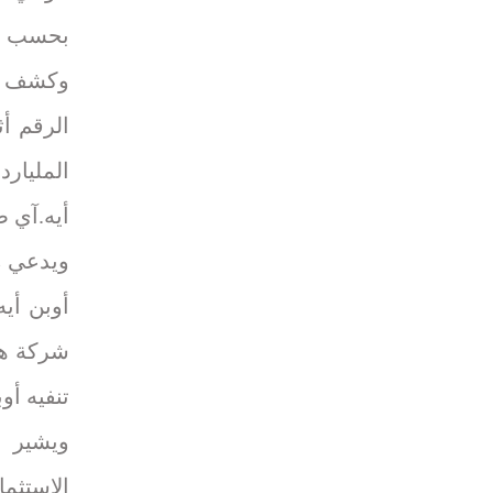
بحسب مس
وكشف جر
الرقم أث
المليار
أيه.آي 
ويدعي م
أوبن أي
شركة هاد
تنفيه أوب
ويشير ت
الاستثم