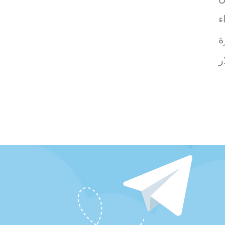
ء
ة
ار دولار