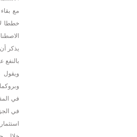
مع بقاء 
خططا لاس
الاصطنا
يذكر أن 
بالنفع ع
ويقول م
وبروكمان
في المقا
في الجزء
استثمارا
خلال ج