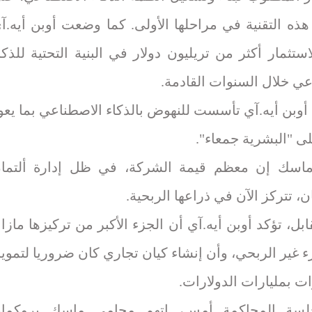
هذه التقنية في مراحلها الأولى. كما وضعت أوبن أيه.آ
تثمار أكثر من تريليون دولار في البنية التحتية للذكا
عي خلال السنوات القادمة.
أوبن أيه.آي تأسست للنهوض بالذكاء الاصطناعي بما يعو
لى "البشرية جمعاء".
اسك إن معظم قيمة الشركة، في ظل إدارة ألتما
، تتركز الآن في ذراعها الربحية.
بل، تؤكد أوبن أيه.آي أن الجزء الأكبر من تركيزها مازا
 غير الربحي، وأن إنشاء كيان تجاري كان ضروريا لتموي
ت بمليارات الدولارات.
لسة المحاكمة أمس، اتهم محامي ماسك بروكما