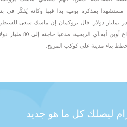
 مستشهدا بمذكرة يومية بدا فيها وكأنه يُفكّر في بنا
در بمليار دولار. قال بروكمان إن ماسك سعى للسيطر
على ذراع أوبن أيه.آي الربحية، مدعيا حاجته إلى 80 ملي
خطط بناء مدينة على كوكب المريخ.
رام ليصلك كل ما هو جديد