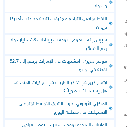
والدولار
النفط يواصل التراجع مع ترقب نتيجة محادثات أميركا
ا
وإيران
ا
سبيس إكس تفوق التوقعات بإيرادات 7.8 مليار دولار
ن
رغم الخسائر
مؤشر مديري المشتريات في الإمارات يرتفع إلى 52.7
ة
نقطة في يوليو
ى
ارتفاع كبير في تذاكر الطيران في الولايات المتحدة..
ا
هل يستمر الأمر طويلاً؟
المركزي الأوروبي: حرب الشرق الاوسط تؤثر على
الاستهلاك في منطقة اليورو
م
ى
الولايات المتحدة توقف استيراد النفط العراقي