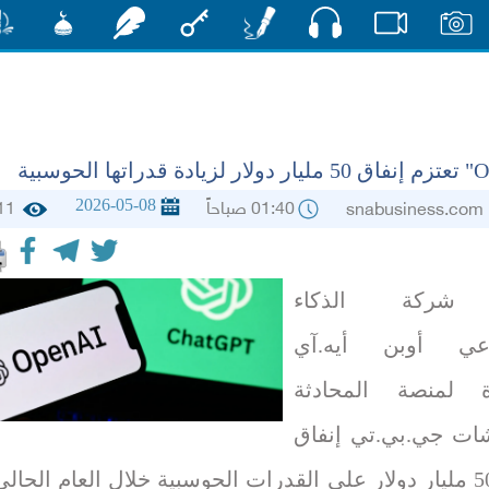
صوت
صور
فيديو
أقلام
مفتاح
رشفات
مشكاة
منش
2026-05-08
01:40 صباحاً
11
snabusine
 شركة الذكاء
اعي أوبن أيه.آي
ة لمنصة المحادثة
تشات جي.بي.تي إنفاق
حوالي 50 مليار دولار على القدرات الحوسبية خلال العام الحالي