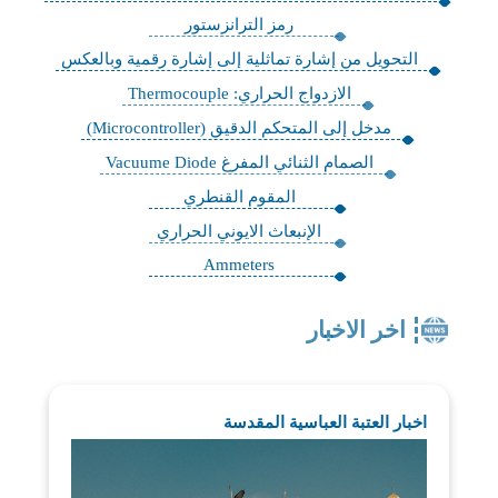
رمز الترانزستور
التحويل من إشارة تماثلية إلى إشارة رقمية وبالعكس
الازدواج الحراري: Thermocouple
مدخل إلى المتحكم الدقيق (Microcontroller)
الصمام الثنائي المفرغ Vacuume Diode
المقوم القنطري
الإنبعاث الايوني الحراري
Ammeters
اخر الاخبار
اخبار العتبة العباسية المقدسة