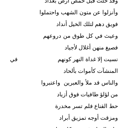
وقد خلت قبل حمص أرض بغداد
وأنزلوا عن متون الشهب واحتملوا
فويق دهم لتلك الخيل أنداد
وعيث في كل طوق من دروعهم
فصيغ منهن أغلال لأجياد
نسيت إلا غداة النهر كونهم في
المنشآت كأموات بألحاد
والناس قد ملأ والعبرين واعتبروا
من لؤلؤ طافيات فوق أزياد
حط القناع فلم تسر مخدرة
ومزقت أوجه تمزيق أبراد