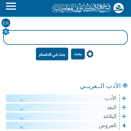
EN
بحث
الأدب الــعربــي
الأدب
النقد
البلاغة
العروض