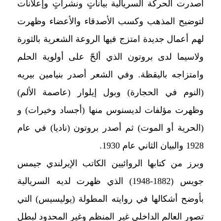
أصدرت الحركة السريالية بياناتٍ ونشراتٍ وإعلانات
لتوضيح المذهب وكسب الأصدقاء والأعضاء وظهرت
لهم أعمال جديدة امتزج فيها الروعة الشعرية بالثورة
ولاسيما لدى بروتون الذي ألحّ على أولوية الحلم
وامتزاجه باليقظة. وفي الشعر أصدر بنيامين بيريه
(النوم في الحجارة) وبول إيلوار (عاصمة الألم)
وظهرت مؤلفات لديسنوس منها (أجساد وخيرات) و
(الحرية أو الموت) ثم أصدر بروتون (ناديا) في عام
1928 والبيان الثاني عام 1930.
وبرز من كتابها الروائيين الكاتب الإيرلندي جيمس
جويس (1882-1948) الذي ظهرت لديه السريالية
بأوضح أشكالها في روايته المطولة (يوليسيس) التي
تصور العالم الداخلي غير المنظم وغير المحدود لبطل