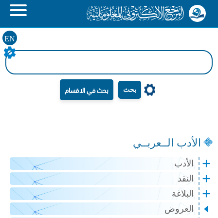
EN
بحث
الأدب الــعربــي
الأدب
النقد
البلاغة
العروض