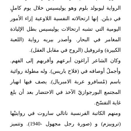
الرواية ليوبولد بلوم وهو يوليسيس خلال يوم كاملٍ
في دبلن. إنها ارتحالاته النفسية اللاوعية إزاء الأمور
اليومية التي تشبه ارتحالات يوليسيس بطل الإلياذة
المغامر في البحار. وأصدر بيريه رواية (اللعبة
الكبيرة) وغروفيل (الروح في مقابل العقل).
وكان الشاعر آراغون أبرعهم وأقربهم إلى الفهم.
وأجملُ أوصافه في (فلاح باريس). وله مطولة روائية
باسم (مُسافرو عربة الامبريال). يصف فيها انهيار
المجتمع البورجوازيّ الآخذ في الاحتضار بعد أن بلغ
غاية التفسّخ.
ومنهم الكاتبة الفرنسية ناتالي ساروت في روايتيْها
(تروبيزم) و (صورة رجل مجهول -1940). وتتميز