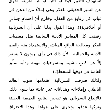
تستهدفُ التعبير قولاً أو كتابة أو بأية طريقة أخرى
عن السير الحقيقي للفكر وهي إملاءٌ من الذهن في
غياب كل رقابةٍ من العقل، وخارج أيّ اهتمامٍ جماليٍ
أو أخلاقي(1). وهذا القول يدلنا على أن السريالية
رفضت كل المعايير الأدبية السابقة مثل معطيات
الفكر ومعالجة الواقع المباشر والاستمداد منه والقيم
الأدبية والجمالية
... لأن ذلك في رأي بروتون لا يسفر
إلاّ عن كتبٍ مَشينة ومسرحياتٍ مَهينة ودأبه تملّق
العامة في ذوقها المنحط(2)
ولذلك صرفت السريالية اهتمامها صوب العالم
الباطني وإملاءاته وهذياناته غير عابئة بما سوى ذلك.
فالإبداع السريالي هو تفجير الينابيع العميقة الخبيئة
وتركها تتدفق وتجري على هواها. وهذا الاختراق