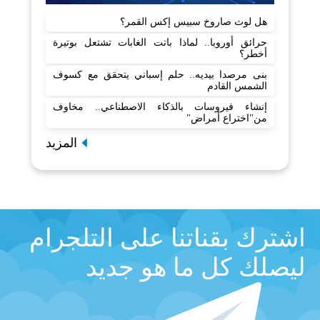
هل لوث صاروخ سبيس إكس القمر؟
حرائق أوروبا.. لماذا باتت الغابات تشتعل بوتيرة
أخطر؟
بنى مرصدا بيديه.. حلم إسباني يتحقق مع كسوف
الشمس القادم
إنشاء فيروسات بالذكاء الاصطناعي.. مخاوف
من"اختراع أمراض"
المزيد
اشترك بقناتنا على التلجرام
ليصلك كل ما هو جديد