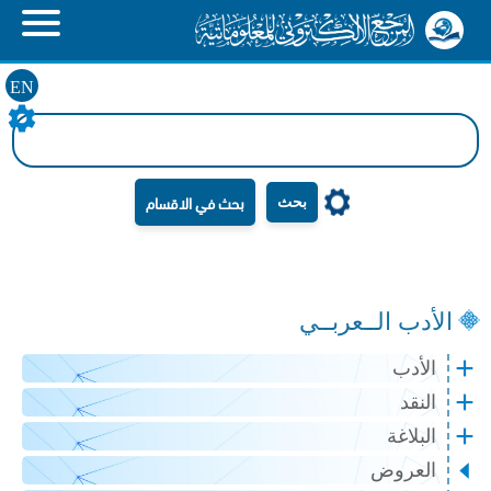
EN
بحث
الأدب الــعربــي
الأدب
النقد
البلاغة
العروض