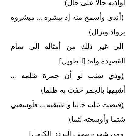
أواذيه حالا على حال)
(أندى وأسمح منه إذ يبشره ... مبشروه
برواد ونزال)
إلى غير ذلك من أمثاله إلى تمام
القصيدة وله: [الطويل]
(وذي شنب لو أن جمرة ظلمه ...
أشبهها بالجمر خفت به ظلما)
(قبضت عليه خاليا واعتنقته ... فأوسعني
شتما وأوسعته لثما)
ومن شعره يصف البرد: [الكامل]