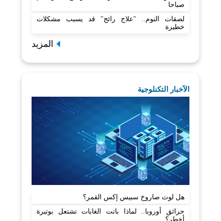
صباحا
لصقات النوم.. "علاج رائج" قد يسبب مشكلات
خطيرة
المزيد
الآخبار التكنلوجية
هل لوث صاروخ سبيس إكس القمر؟
حرائق أوروبا.. لماذا باتت الغابات تشتعل بوتيرة
أخطر؟