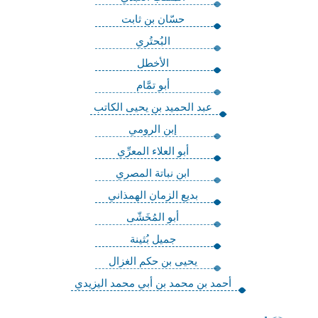
حسّان بن ثابت
البُحتُري
الأخطل
أبو تمَّام
عبد الحميد بن يحيى الكاتب
إبن الرومي
أبو العلاء المعرِّي
ابن نباتة المصري
بديع الزمان الهمذاني
أبو المُخَشّى
جميل بُثينة
يحيى بن حكم الغزال
أحمد بن محمد بن أبي محمد اليزيدي