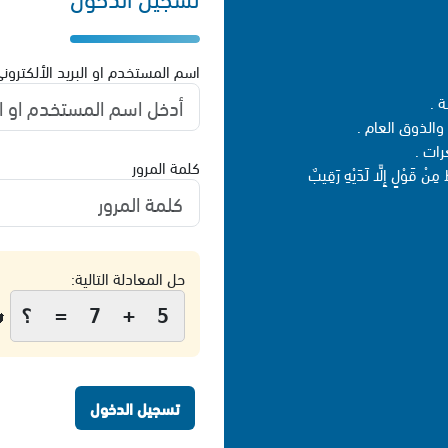
سم المستخدم او البريد الألكتروني
- 
- تُحظرُ المنش
- تُح
كلمة المرور
- قبل إرسالكَ المنشور ، تذكّر
حل المعادلة التالية:

5 + 7 = ؟
تسجيل الدخول