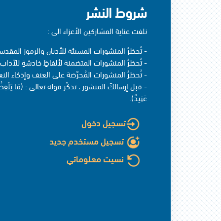
شروط النشر
نلفت عناية المشاركين الأعزاء الى :
- تُحظرُ المنشورات المسيئة للأديان والرموز المقدسة
- تُحظرُ المنشورات المتضمنة لألفاظٍ خادشةٍ للآداب 
- تُحظرُ المنشورات المُحرّضة على العنف وإذكاء النع
- قبل إرسالكَ المنشور ، تذكّر قوله تعالى : (مَا يَلْفِظُ مِنْ ق
عَتِيدٌ).
تسجيل دخول
تسجيل مستخدم جديد
نسيت معلوماتي