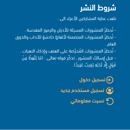
شروط النشر
نلفت عناية المشاركين الأعزاء الى :
- تُحظرُ المنشورات المسيئة للأديان والرموز المقدسة .
- تُحظرُ المنشورات المتضمنة لألفاظٍ خادشةٍ للآداب والذوق
العام .
- تُحظرُ المنشورات المُحرّضة على العنف وإذكاء النعرات .
- قبل إرسالكَ المنشور ، تذكّر قوله تعالى : (مَا يَلْفِظُ مِنْ
قَوْلٍ إِلَّا لَدَيْهِ رَقِيبٌ عَتِيدٌ).
تسجيل دخول
تسجيل مستخدم جديد
نسيت معلوماتي