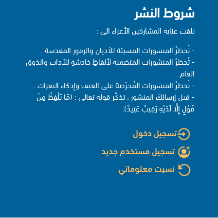
شروط النشر
نلفت عناية المشاركين الأعزاء الى :
- تُحظرُ المنشورات المسيئة للأديان والرموز المقدسة .
- تُحظرُ المنشورات المتضمنة لألفاظٍ خادشةٍ للآداب والذوق
العام .
- تُحظرُ المنشورات المُحرّضة على العنف وإذكاء النعرات .
- قبل إرسالكَ المنشور ، تذكّر قوله تعالى : (مَا يَلْفِظُ مِنْ
قَوْلٍ إِلَّا لَدَيْهِ رَقِيبٌ عَتِيدٌ).
تسجيل دخول
تسجيل مستخدم جديد
نسيت معلوماتي