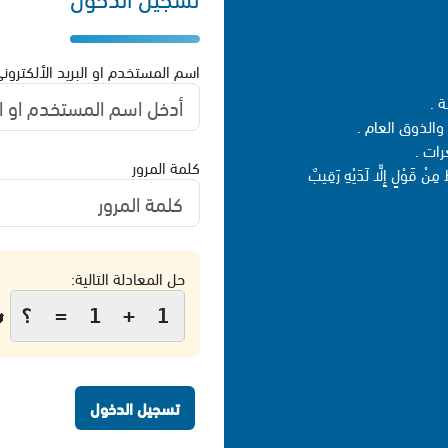
سم المستخدم او البريد الألكتروني
- 
- تُحظرُ المنش
- تُح
كلمة المرور
- قبل إرسالكَ المنشور ، تذكّر
حل المعادلة التالية:

1 + 1 = ؟
تسجيل الدخول