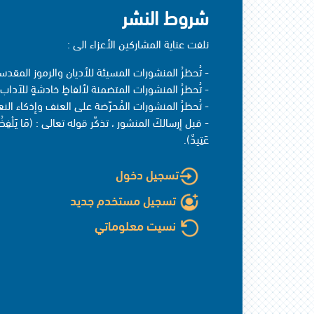
شروط النشر
نلفت عناية المشاركين الأعزاء الى :
- تُحظرُ المنشورات المسيئة للأديان والرموز المقدسة
- تُحظرُ المنشورات المتضمنة لألفاظٍ خادشةٍ للآداب 
- تُحظرُ المنشورات المُحرّضة على العنف وإذكاء النع
- قبل إرسالكَ المنشور ، تذكّر قوله تعالى : (مَا يَلْفِظُ مِنْ ق
عَتِيدٌ).
تسجيل دخول
تسجيل مستخدم جديد
نسيت معلوماتي