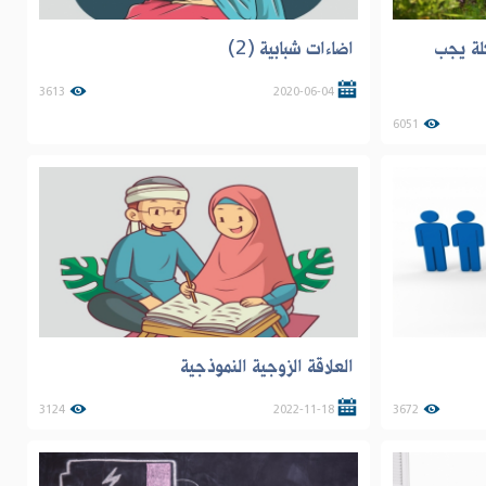
لة يجب
اضاءات شبابية (2)
3613
2020-06-04
6051
العلاقة الزوجية النموذجية
3124
2022-11-18
3672