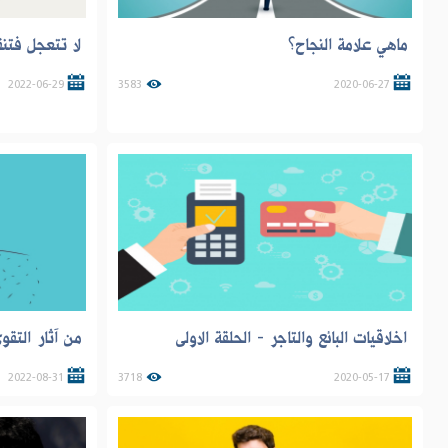
ماهي علامة النجاح؟
لا تتعجل فت
2022-06-29
3583
2020-06-27
اخلاقيات البائع والتاجر - الحلقة الاولى
من آثار التقوى
2022-08-31
3718
2020-05-17