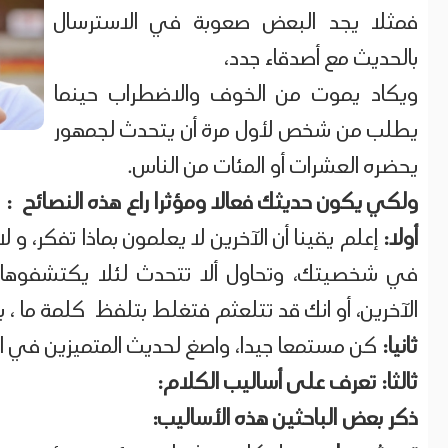
فمثلا يجد البعض صعوبة في الاسترسال
بالحديث مع أصدقاء جدد،
ويكاد يموت من الخوف والاضطراب حينما
يطلب من شخص لأول مرة أن يتحدث لجمهور
يحضره العشرات أو المئات من الناس.
ولكي يكون حديثك فعالا ومؤثرا راع هذه النصائح :
أولا:
إعلم يقينا أن الآخرين لا يعلمون بماذا تفكر، 
في شخصيتك، وتحاول ألا تتحدث لئلا يكتشفوها، 
الآخرين، أو انك قد تتلعثم فتغلط بتلفظ كلمة ما ، بل
ثانيا:
كن مستمعا جيدا، واصغ لحديث المتميزين في ال
ثالثا: تعرف على أساليب الكلام:
ذكر بعض الباحثين هذه الأساليب: