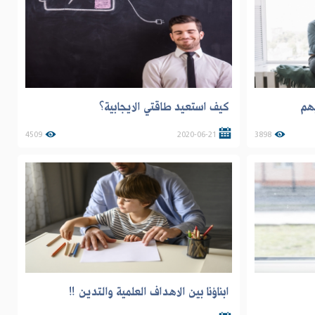
بهم
كيف استعيد طاقتي الايجابية؟
4509
2020-06-21
3898
ابناؤنا بين الاهداف العلمية والتدين !!