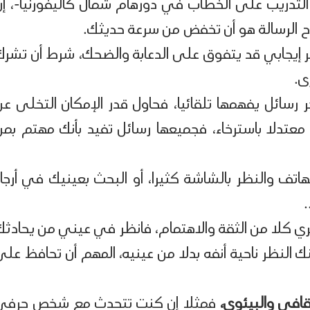
تدريب على الخطاب في دورهام شمال كاليفورنيا-، إن
ح الرسالة هو أن تخفض من سرعة حديثك.
ر إيجابي قد يتفوق على الدعابة والضحك، شرط أن تشرك
ى.
رسائل يفهمها تلقائيا، فحاول قدر الإمكان التخلى عن
دلا باسترخاء، فجميعها رسائل تفيد بأنك مهتم بمن
اتف والنظر بالشاشة كثيرا، أو البحث بعينيك في أرجاء
ي كلا من الثقة والاهتمام، فانظر في عيني من يحادثك
النظر ناحية أنفه بدلا من عينيه، المهم أن تحافظ على
قافي والبيئوي،
فمثلا إن كنت تتحدث مع شخص حرفي