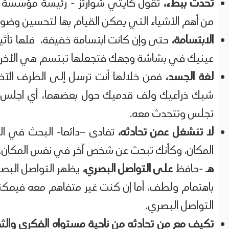
تحدث ببطء،
تقول كايتي شوارتز - رئيسة مؤسسة ال
من أهم الأشياء التي يمكن القيام بها لتحسين وضو
الابتسامة،
حتى وإن كانت ابتسامة خفيفة، فلها تأثي
عينيك في بشاشة وجهك فتجعلها تبتسم هي الأخر
لغة الجسد،
فمن خلالها أنت ترسل إلى الطرف الآخر 
شبك ذراعيك ولف قدميك حول بعضهما، أي اجلس معت
تجلس وتتحدث معه.
لا تنشغل عمن تحادثه،
تفادى –دائما- البحث في اله
المكان، وكأنك تبحث عن شخص آخر في نفس المكان..
هـ
-حافظ
على التواصل البصري،
يظهر التواصل البصر
باهتمام ولطف، أما إن كنت غير متفاهم معه فيمكنك 
التواصل البصري.
تكيف مع من تحادثه من ناحية مستواه الفكري والث